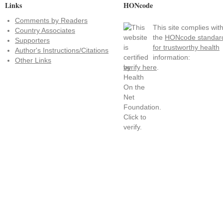
Links
HONcode
Comments by Readers
This site complies wit
Country Associates
the
HONcode standar
Supporters
for trustworthy health
Author's Instructions/Citations
information:
Other Links
verify here
.