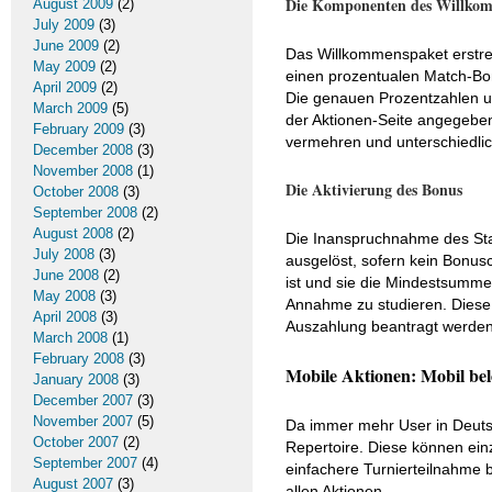
Die Komponenten des Willko
August 2009
(2)
July 2009
(3)
June 2009
(2)
Das Willkommenspaket erstreck
May 2009
(2)
einen prozentualen Match-Bon
April 2009
(2)
Die genauen Prozentzahlen un
March 2009
(5)
der Aktionen-Seite angegebe
February 2009
(3)
vermehren und unterschiedlic
December 2008
(3)
November 2008
(1)
Die Aktivierung des Bonus
October 2008
(3)
September 2008
(2)
August 2008
(2)
Die Inanspruchnahme des Star
July 2008
(3)
ausgelöst, sofern kein Bonusc
June 2008
(2)
ist und sie die Mindestsumme
May 2008
(3)
Annahme zu studieren. Diese
April 2008
(3)
Auszahlung beantragt werden
March 2008
(1)
February 2008
(3)
Mobile Aktionen: Mobil be
January 2008
(3)
December 2007
(3)
November 2007
(5)
Da immer mehr User in Deuts
October 2007
(2)
Repertoire. Diese können einz
September 2007
(4)
einfachere Turnierteilnahme b
August 2007
(3)
allen Aktionen.