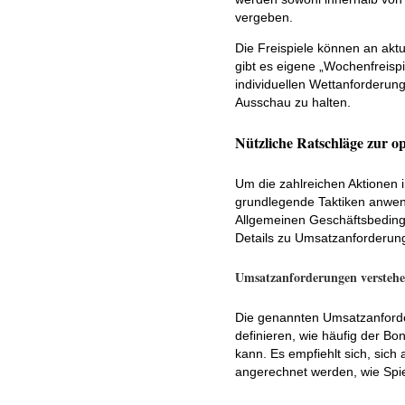
vergeben.
Die Freispiele können an aktu
gibt es eigene „Wochenfreisp
individuellen Wettanforderung
Ausschau zu halten.
Nützliche Ratschläge zur 
Um die zahlreichen Aktionen 
grundlegende Taktiken anwende
Allgemeinen Geschäftsbeding
Details zu Umsatzanforderung
Umsatzanforderungen verstehe
Die genannten Umsatzanforder
definieren, wie häufig der 
kann. Es empfiehlt sich, sic
angerechnet werden, wie Spi