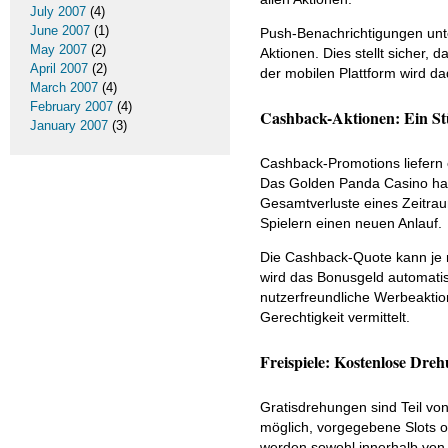
July 2007
(4)
June 2007
(1)
Push-Benachrichtigungen unte
May 2007
(2)
Aktionen. Dies stellt sicher,
April 2007
(2)
der mobilen Plattform wird da
March 2007
(4)
February 2007
(4)
Cashback-Aktionen: Ein St
January 2007
(3)
Cashback-Promotions liefern e
Das Golden Panda Casino hat
Gesamtverluste eines Zeitraum
Spielern einen neuen Anlauf.
Die Cashback-Quote kann je n
wird das Bonusgeld automati
nutzerfreundliche Werbeaktion
Gerechtigkeit vermittelt.
Freispiele: Kostenlose Dre
Gratisdrehungen sind Teil v
möglich, vorgegebene Slots o
werden sowohl innerhalb von