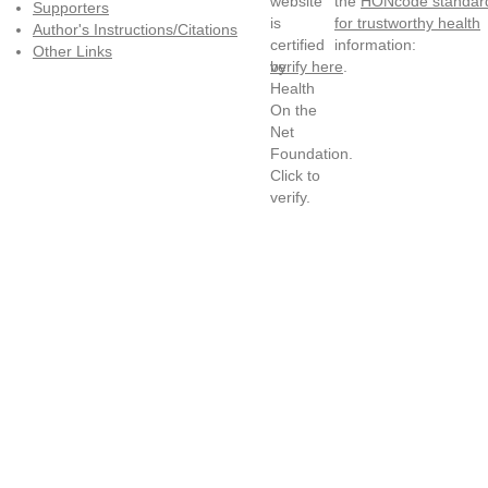
the
HONcode standar
Supporters
for trustworthy health
Author's Instructions/Citations
information:
Other Links
verify here
.