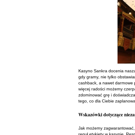
Kasyno Sankra docenia naszą 
gdy gramy, nie tylko obstawi
cashback, a nawet darmowe p
więcej radości możemy czerpa
zdominować grę i doświadcz
tego, co dla Ciebie zaplanowa
Wskazówki dotyczące niez
Jak możemy zagwarantować, ż
reguł etykiety w kasynie. Re