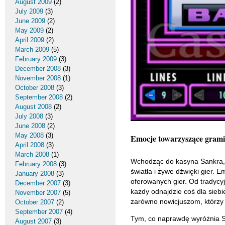
August 2009
(2)
July 2009
(3)
June 2009
(2)
May 2009
(2)
April 2009
(2)
March 2009
(5)
February 2009
(3)
December 2008
(3)
November 2008
(1)
October 2008
(3)
September 2008
(2)
August 2008
(2)
July 2008
(3)
June 2008
(2)
May 2008
(3)
Emocje towarzyszące grami
April 2008
(3)
March 2008
(1)
Wchodząc do kasyna Sankra, c
February 2008
(3)
światła i żywe dźwięki gier. 
January 2008
(3)
oferowanych gier. Od tradycyj
December 2007
(3)
każdy odnajdzie coś dla siebi
November 2007
(5)
zarówno nowicjuszom, którzy 
October 2007
(2)
September 2007
(4)
Tym, co naprawdę wyróżnia Sa
August 2007
(3)