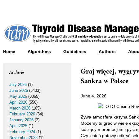
Home
Algorithms
Guidelines
Authors
Abou
Graj więcej, wygryw
Archives
Sankra w Polsce
July 2026
(1)
June 2026
(5403)
June 4, 2026
May 2026
(8865)
April 2026
(550)
March 2026
(105)
February 2026
(34)
Żywa atmosfera kasyna Sankra
January 2026
(2)
Możemy tu grać w wiele ekscy
April 2025
(1)
kuszącym promocjom i pyszny
February 2024
(1)
Czy jesteś gotowy odkryć sek
November 2023
(1)