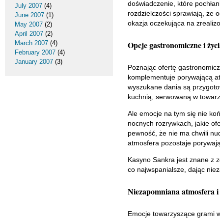
doświadczenie, które pochłani
July 2007
(4)
rozdzielczości sprawiają, że 
June 2007
(1)
okazja oczekująca na zreali
May 2007
(2)
April 2007
(2)
March 2007
(4)
Opcje gastronomiczne i życ
February 2007
(4)
January 2007
(3)
Poznając ofertę gastronomic
komplementuje porywającą at
wyszukane dania są przygotow
kuchnią, serwowaną w towarzy
Ale emocje na tym się nie k
nocnych rozrywkach, jakie of
pewność, że nie ma chwili nu
atmosfera pozostaje porywaj
Kasyno Sankra jest znane z z
co najwspanialsze, dając nie
Niezapomniana atmosfera i
Emocje towarzyszące grami w k