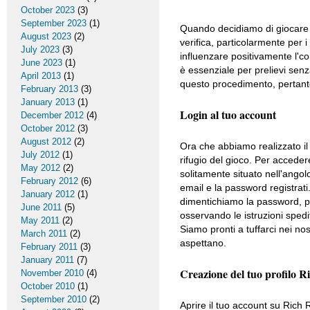
October 2023
(3)
September 2023
(1)
Quando decidiamo di giocare 
August 2023
(2)
verifica, particolarmente per i 
July 2023
(3)
influenzare positivamente l'com
June 2023
(1)
è essenziale per prelievi sen
April 2013
(1)
questo procedimento, pertan
February 2013
(3)
January 2013
(1)
Login al tuo account
December 2012
(4)
October 2012
(3)
August 2012
(2)
Ora che abbiamo realizzato il
July 2012
(1)
rifugio del gioco. Per accedere
May 2012
(2)
solitamente situato nell'angol
February 2012
(6)
email e la password registrati
January 2012
(1)
dimentichiamo la password, p
June 2011
(5)
osservando le istruzioni spedit
May 2011
(2)
Siamo pronti a tuffarci nei nos
March 2011
(2)
aspettano.
February 2011
(3)
January 2011
(7)
Creazione del tuo profilo R
November 2010
(4)
October 2010
(1)
September 2010
(2)
Aprire il tuo account su Rich 