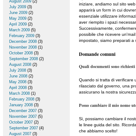
August 2009
(2)
iniziare, andiamo sul sito web
July 2009
(3)
apparirà un form in cui dovrem
June 2009
(2)
essenziale utilizzare informaz
May 2009
(2)
aver riempito i spazi necessa
April 2009
(2)
Successivamente, confermeremo i
March 2009
(5)
possibile che ricevere un'mail 
February 2009
(3)
impostato, siamo preparati a s
December 2008
(3)
November 2008
(1)
Domande comuni
October 2008
(3)
September 2008
(2)
August 2008
(2)
Quali documenti sono richiesti
July 2008
(3)
June 2008
(2)
Quando si tratta di verificar
May 2008
(3)
rilasciato dal governo, una p
April 2008
(3)
assicurano la nostra sicurez
March 2008
(1)
February 2008
(3)
Posso cambiare il mio nome ute
January 2008
(3)
December 2007
(3)
November 2007
(5)
Sì, possiamo cambiare il nos
October 2007
(2)
le linee guida del sito. Ricor
September 2007
(4)
che abbiamo scelto!
August 2007
(3)