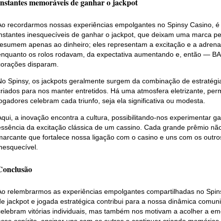
Instantes memoráveis de ganhar o jackpot
Ao recordarmos nossas experiências empolgantes no Spinsy Casino, é d
instantes inesquecíveis de ganhar o jackpot, que deixam uma marca 
resumem apenas ao dinheiro; eles representam a excitação e a adrena
enquanto os rolos rodavam, da expectativa aumentando e, então — BAM
corações disparam.
No Spinsy, os jackpots geralmente surgem da combinação de estratégi
criados para nos manter entretidos. Há uma atmosfera eletrizante, per
jogadores celebram cada triunfo, seja ela significativa ou modesta.
Aqui, a inovação encontra a cultura, possibilitando-nos experimentar 
essência da excitação clássica de um cassino. Cada grande prêmio n
marcante que fortalece nossa ligação com o casino e uns com os outro
inesquecível.
Conclusão
Ao relembrarmos as experiências empolgantes compartilhadas no Spin
de jackpot e jogada estratégica contribui para a nossa dinâmica comun
celebram vitórias individuais, mas também nos motivam a acolher a em