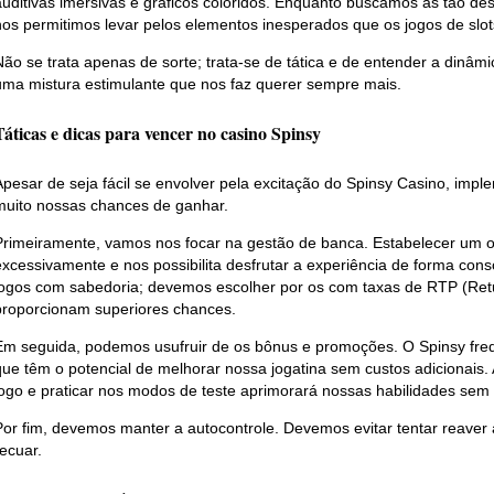
auditivas imersivas e gráficos coloridos. Enquanto buscamos as tão d
nos permitimos levar pelos elementos inesperados que os jogos de slo
Não se trata apenas de sorte; trata-se de tática e de entender a dinâm
uma mistura estimulante que nos faz querer sempre mais.
Táticas e dicas para vencer no casino Spinsy
Apesar de seja fácil se envolver pela excitação do Spinsy Casino, imple
muito nossas chances de ganhar.
Primeiramente, vamos nos focar na gestão de banca. Estabelecer um o
excessivamente e nos possibilita desfrutar a experiência de forma cons
jogos com sabedoria; devemos escolher por os com taxas de RTP (Retur
proporcionam superiores chances.
Em seguida, podemos usufruir de os bônus e promoções. O Spinsy fre
que têm o potencial de melhorar nossa jogatina sem custos adicionais
jogo e praticar nos modos de teste aprimorará nossas habilidades sem
Por fim, devemos manter a autocontrole. Devemos evitar tentar reaver
recuar.