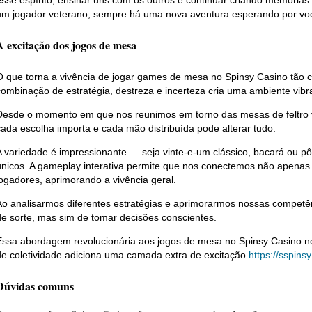
esse espírito, ensinar uns com os outros e continuar criando memórias 
um jogador veterano, sempre há uma nova aventura esperando por voc
A excitação dos jogos de mesa
O que torna a vivência de jogar games de mesa no Spinsy Casino tão c
combinação de estratégia, destreza e incerteza cria uma ambiente vibra
Desde o momento em que nos reunimos em torno das mesas de feltr
cada escolha importa e cada mão distribuída pode alterar tudo.
A variedade é impressionante — seja vinte-e-um clássico, bacará ou pô
únicos. A gameplay interativa permite que nos conectemos não apena
jogadores, aprimorando a vivência geral.
Ao analisarmos diferentes estratégias e aprimorarmos nossas competê
de sorte, mas sim de tomar decisões conscientes.
Essa abordagem revolucionária aos jogos de mesa no Spinsy Casino n
de coletividade adiciona uma camada extra de excitação
https://sspinsy
Dúvidas comuns