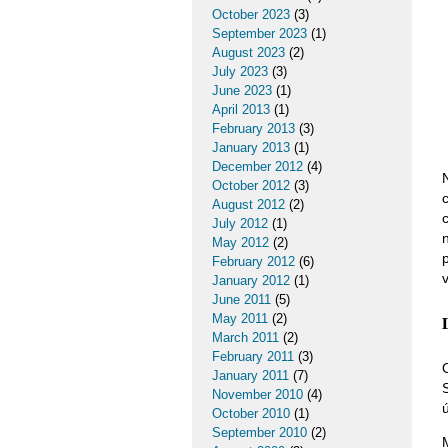
October 2023
(3)
September 2023
(1)
August 2023
(2)
July 2023
(3)
June 2023
(1)
April 2013
(1)
February 2013
(3)
January 2013
(1)
December 2012
(4)
October 2012
(3)
August 2012
(2)
July 2012
(1)
May 2012
(2)
February 2012
(6)
January 2012
(1)
June 2011
(5)
May 2011
(2)
March 2011
(2)
February 2011
(3)
January 2011
(7)
November 2010
(4)
October 2010
(1)
September 2010
(2)