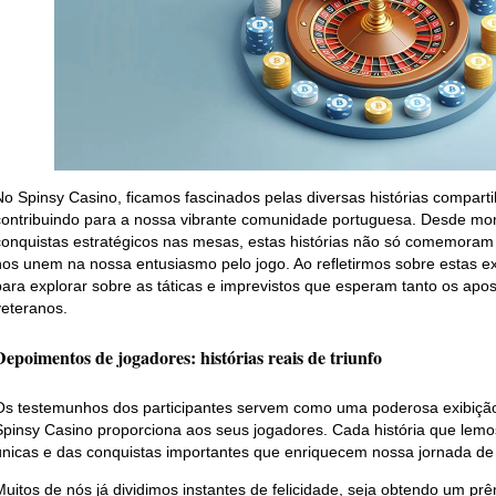
No Spinsy Casino, ficamos fascinados pelas diversas histórias comparti
contribuindo para a nossa vibrante comunidade portuguesa. Desde m
conquistas estratégicos nas mesas, estas histórias não só comemoram
nos unem na nossa entusiasmo pelo jogo. Ao refletirmos sobre estas ex
para explorar sobre as táticas e imprevistos que esperam tanto os apo
veteranos.
Depoimentos de jogadores: histórias reais de triunfo
Os testemunhos dos participantes servem como uma poderosa exibição
Spinsy Casino proporciona aos seus jogadores. Cada história que lemos
únicas e das conquistas importantes que enriquecem nossa jornada de
Muitos de nós já dividimos instantes de felicidade, seja obtendo um p