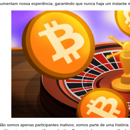
aumentam nossa experiência, garantindo que nunca haja um instante 
Não somos apenas participantes inativos; somos parte de uma históri