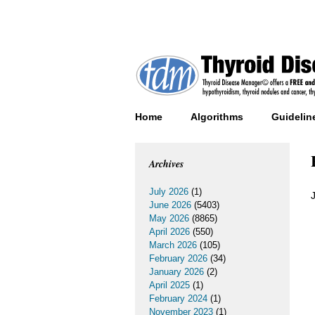
Home
Algorithms
Guidelin
Archives
July 2026
(1)
June 2026
(5403)
May 2026
(8865)
April 2026
(550)
March 2026
(105)
February 2026
(34)
January 2026
(2)
April 2025
(1)
February 2024
(1)
November 2023
(1)