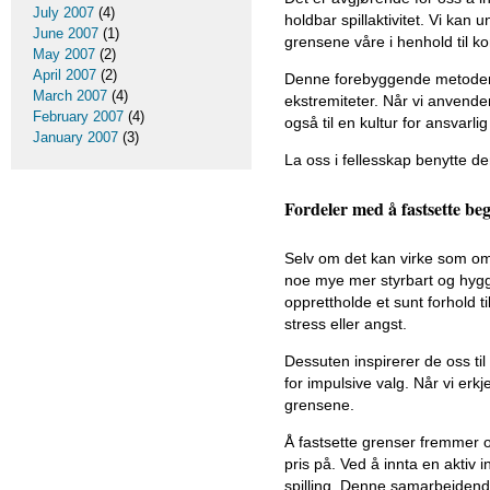
July 2007
(4)
holdbar spillaktivitet. Vi kan
June 2007
(1)
grensene våre i henhold til ko
May 2007
(2)
April 2007
(2)
Denne forebyggende metoden f
March 2007
(4)
ekstremiteter. Når vi anvende
February 2007
(4)
også til en kultur for ansvarl
January 2007
(3)
La oss i fellesskap benytte den
Fordeler med å fastsette beg
Selv om det kan virke som om 
noe mye mer styrbart og hygg
opprettholde et sunt forhold t
stress eller angst.
Dessuten inspirerer de oss til
for impulsive valg. Når vi erk
grensene.
Å fastsette grenser fremmer o
pris på. Ved å innta en aktiv in
spilling. Denne samarbeidende