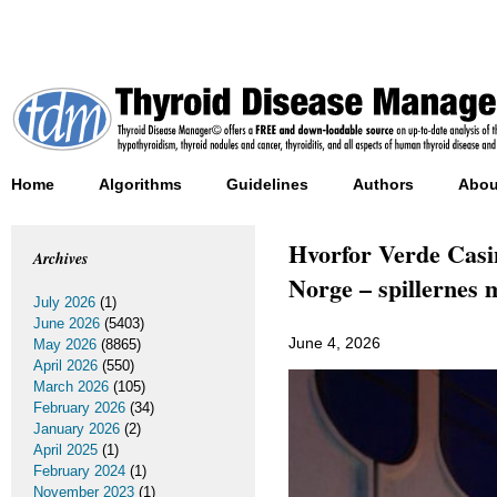
Home
Algorithms
Guidelines
Authors
Abou
Hvorfor Verde Casin
Archives
Norge – spillernes 
July 2026
(1)
June 2026
(5403)
June 4, 2026
May 2026
(8865)
April 2026
(550)
March 2026
(105)
February 2026
(34)
January 2026
(2)
April 2025
(1)
February 2024
(1)
November 2023
(1)