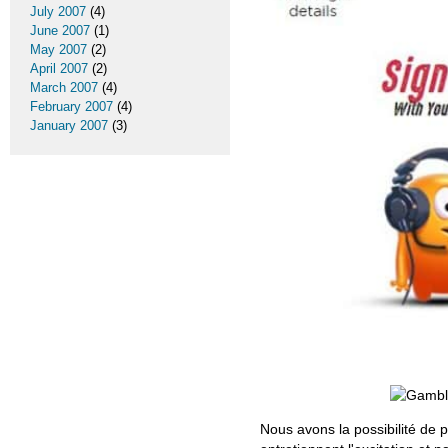
July 2007
(4)
June 2007
(1)
May 2007
(2)
April 2007
(2)
March 2007
(4)
February 2007
(4)
January 2007
(3)
Nous avons la possibilité de 