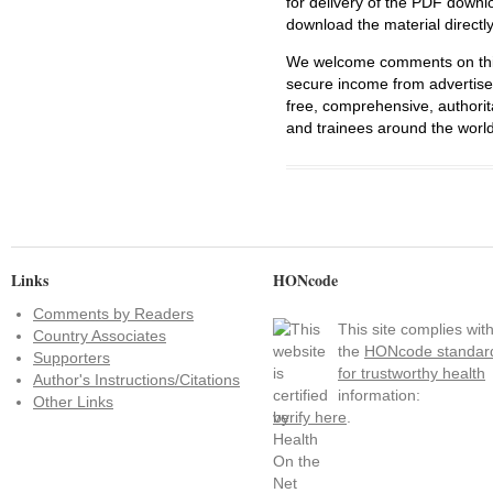
for delivery of the PDF downl
download the material directl
We welcome comments on this 
secure income from advertisem
free, comprehensive, authorit
and trainees around the world
Links
HONcode
Comments by Readers
This site complies wit
Country Associates
the
HONcode standar
Supporters
for trustworthy health
Author's Instructions/Citations
information:
Other Links
verify here
.