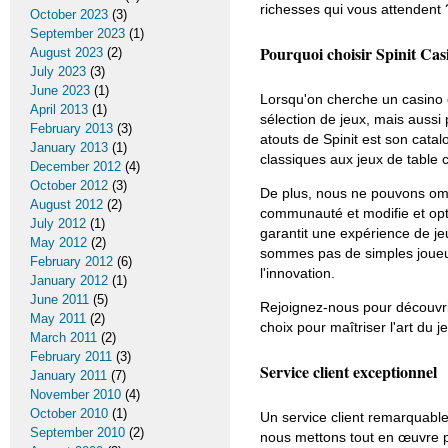
richesses qui vous attendent 
October 2023
(3)
September 2023
(1)
Pourquoi choisir Spinit Cas
August 2023
(2)
July 2023
(3)
June 2023
(1)
Lorsqu'on cherche un casino e
April 2013
(1)
sélection de jeux, mais aussi
February 2013
(3)
atouts de Spinit est son cata
January 2013
(1)
classiques aux jeux de table c
December 2012
(4)
October 2012
(3)
De plus, nous ne pouvons omet
August 2012
(2)
communauté et modifie et opt
July 2012
(1)
garantit une expérience de je
May 2012
(2)
sommes pas de simples joueur
February 2012
(6)
l'innovation.
January 2012
(1)
June 2011
(5)
Rejoignez-nous pour découvrir
May 2011
(2)
choix pour maîtriser l'art du je
March 2011
(2)
February 2011
(3)
Service client exceptionnel
January 2011
(7)
November 2010
(4)
October 2010
(1)
Un service client remarquable
September 2010
(2)
nous mettons tout en œuvre p