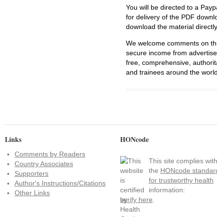
You will be directed to a Payp
for delivery of the PDF downl
download the material directl
We welcome comments on this 
secure income from advertisem
free, comprehensive, authorit
and trainees around the world
Links
HONcode
Comments by Readers
This site complies wit
Country Associates
the
HONcode standar
Supporters
for trustworthy health
Author's Instructions/Citations
information:
Other Links
verify here
.