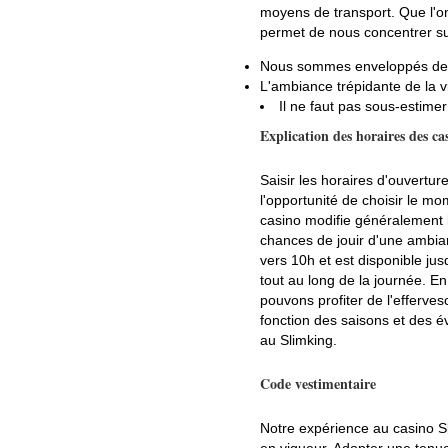
moyens de transport. Que l'on 
permet de nous concentrer sur 
Nous sommes enveloppés de v
L'ambiance trépidante de la vil
Il ne faut pas sous-estime
Explication des horaires des ca
Saisir les horaires d'ouvertu
l'opportunité de choisir le mo
casino modifie généralement 
chances de jouir d'une ambia
vers 10h et est disponible jusq
tout au long de la journée. E
pouvons profiter de l'effervesc
fonction des saisons et des é
au Slimking.
Code vestimentaire
Notre expérience au casino S