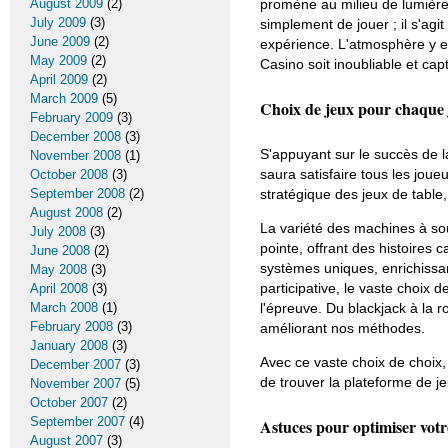
August 2009
(2)
promène au milieu de lumières 
July 2009
(3)
simplement de jouer ; il s'agit
June 2009
(2)
expérience. L'atmosphère y e
May 2009
(2)
Casino soit inoubliable et capt
April 2009
(2)
March 2009
(5)
Choix de jeux pour chaque
February 2009
(3)
December 2008
(3)
S'appuyant sur le succès de 
November 2008
(1)
saura satisfaire tous les joue
October 2008
(3)
September 2008
(2)
stratégique des jeux de table
August 2008
(2)
La variété des machines à so
July 2008
(3)
pointe, offrant des histoires
June 2008
(2)
systèmes uniques, enrichissan
May 2008
(3)
participative, le vaste choix 
April 2008
(3)
March 2008
(1)
l'épreuve. Du blackjack à la r
February 2008
(3)
améliorant nos méthodes.
January 2008
(3)
Avec ce vaste choix de choix,
December 2007
(3)
de trouver la plateforme de jeu
November 2007
(5)
October 2007
(2)
September 2007
(4)
Astuces pour optimiser votr
August 2007
(3)