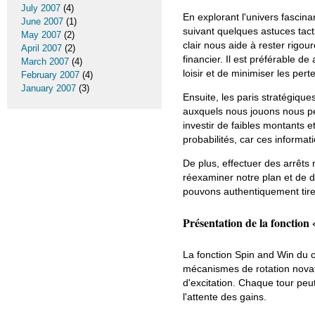
July 2007
(4)
En explorant l'univers fasci
June 2007
(1)
suivant quelques astuces tact
May 2007
(2)
clair nous aide à rester rigo
April 2007
(2)
financier. Il est préférable d
March 2007
(4)
loisir et de minimiser les pert
February 2007
(4)
January 2007
(3)
Ensuite, les paris stratégiqu
auxquels nous jouons nous p
investir de faibles montants et
probabilités, car ces informat
De plus, effectuer des arrêts
réexaminer notre plan et de 
pouvons authentiquement tirer
Présentation de la fonction
La fonction Spin and Win du c
mécanismes de rotation novate
d'excitation. Chaque tour peu
l'attente des gains.