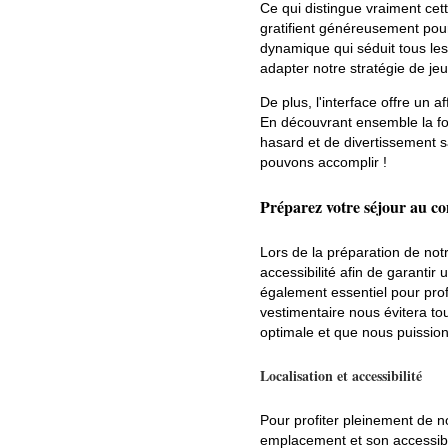
Ce qui distingue vraiment cet
gratifient généreusement pou
dynamique qui séduit tous l
adapter notre stratégie de jeu
De plus, l'interface offre un 
En découvrant ensemble la fo
hasard et de divertissement 
pouvons accomplir !
Préparez votre séjour au c
Lors de la préparation de notr
accessibilité afin de garantir
également essentiel pour prof
vestimentaire nous évitera to
optimale et que nous puission
Localisation et accessibilité
Pour profiter pleinement de n
emplacement et son accessibil