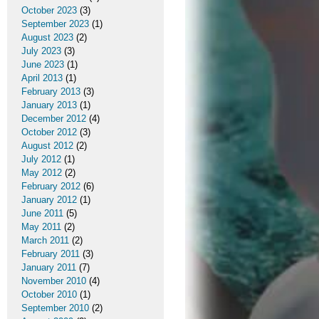
October 2023
(3)
September 2023
(1)
August 2023
(2)
July 2023
(3)
June 2023
(1)
April 2013
(1)
February 2013
(3)
January 2013
(1)
December 2012
(4)
October 2012
(3)
August 2012
(2)
July 2012
(1)
May 2012
(2)
February 2012
(6)
January 2012
(1)
June 2011
(5)
May 2011
(2)
March 2011
(2)
February 2011
(3)
January 2011
(7)
November 2010
(4)
October 2010
(1)
September 2010
(2)