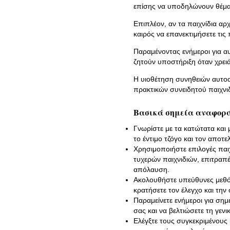
επίσης να υποδηλώνουν θέμα
Επιπλέον, αν τα παιχνίδια αρ
καιρός να επανεκτιμήσετε τις
Παραμένοντας ενήμεροι για αυ
ζητούν υποστήριξη όταν χρειά
Η υιοθέτηση συνηθειών αυτοα
πρακτικών συνειδητού παιχνι
Βασικά σημεία αναφορ
Γνωρίστε με τα κατώτατα και μ
το έντιμο τζόγο και τον αποτ
Χρησιμοποιήστε επιλογές παιχ
τυχερών παιχνιδιών, επιτραπέ
απόλαυση.
Ακολουθήστε υπεύθυνες μεθόδ
κρατήσετε τον έλεγχο και την
Παραμείνετε ενήμεροι για σημ
σας και να βελτιώσετε τη γενι
Ελέγξτε τους συγκεκριμένους 