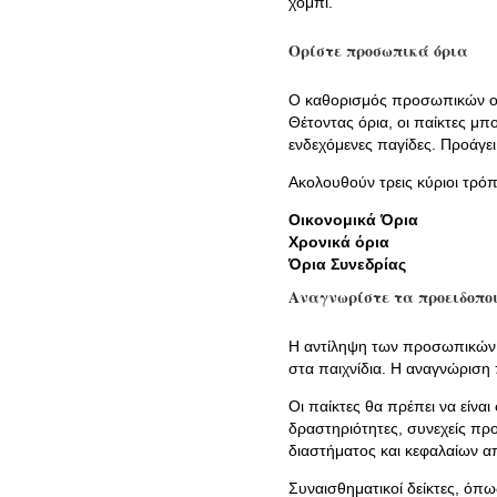
χόμπι.
Ορίστε προσωπικά όρια
Ο καθορισμός προσωπικών ορί
Θέτοντας όρια, οι παίκτες μπ
ενδεχόμενες παγίδες. Προάγε
Ακολουθούν τρεις κύριοι τρόπ
Οικονομικά Όρια
Χρονικά όρια
Όρια Συνεδρίας
Αναγνωρίστε τα προειδοπο
Η αντίληψη των προσωπικών 
στα παιχνίδια. Η αναγνώριση 
Οι παίκτες θα πρέπει να είν
δραστηριότητες, συνεχείς π
διαστήματος και κεφαλαίων απ
Συναισθηματικοί δείκτες, όπω