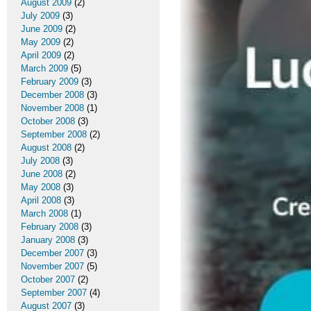
August 2009
(2)
July 2009
(3)
June 2009
(2)
May 2009
(2)
April 2009
(2)
March 2009
(5)
February 2009
(3)
December 2008
(3)
November 2008
(1)
October 2008
(3)
September 2008
(2)
August 2008
(2)
July 2008
(3)
June 2008
(2)
May 2008
(3)
April 2008
(3)
March 2008
(1)
February 2008
(3)
January 2008
(3)
December 2007
(3)
November 2007
(5)
October 2007
(2)
September 2007
(4)
August 2007
(3)