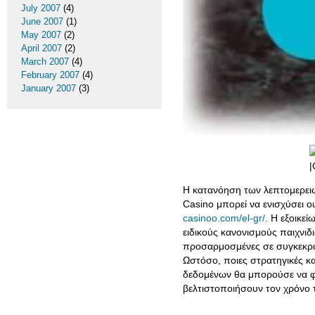
July 2007
(4)
June 2007
(1)
May 2007
(2)
April 2007
(2)
March 2007
(4)
February 2007
(4)
January 2007
(3)
Η κατανόηση των λεπτομερειώ
Casino μπορεί να ενισχύσει ο
casinoo.com/el-gr/
. Η εξοικε
ειδικούς κανονισμούς παιχνιδι
προσαρμοσμένες σε συγκεκριμ
Ωστόσο, ποιες στρατηγικές κα
δεδομένων θα μπορούσε να φα
βελτιστοποιήσουν τον χρόνο τ