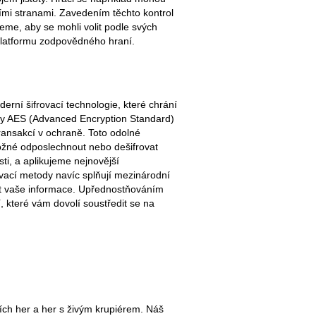
ími stranami. Zavedením těchto kontrol
eme, aby se mohli volit podle svých
platformu zodpovědného hraní.
ní šifrovací technologie, které chrání
ly AES (Advanced Encryption Standard)
ansakcí v ochraně. Toto odolné
emožné odposlechnout nebo dešifrovat
sti, a aplikujeme nejnovější
vací metody navíc splňují mezinárodní
it vaše informace. Upřednostňováním
 které vám dovolí soustředit se na
ních her a her s živým krupiérem. Náš