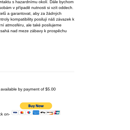
ontaktu s hazardnímu okolí. Dále bychom
obám v případě nutnosti si vzít oddech.
telů a garantovat, aby za žádných
roly kompatibility posilují náš závazek k
ní atmosféru, ale také posilujeme
t sahá nad meze zábavy k prospěchu
s available by payment of $5.00
ick on-