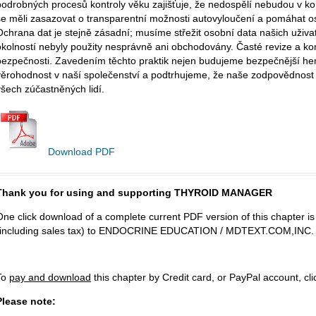
podrobných procesů kontroly věku zajišťuje, že nedospělí nebudou v k
se měli zasazovat o transparentní možnosti autovyloučení a pomáhat os
Ochrana dat je stejně zásadní; musíme střežit osobní data našich uživa
okolností nebyly použity nesprávně ani obchodovány. Časté revize a kont
bezpečnosti. Zavedením těchto praktik nejen budujeme bezpečnější her
věrohodnost v naší společenství a podtrhujeme, že naše zodpovědnos
všech zúčastněných lidí.
Download PDF
Thank you for using and supporting THYROID MANAGER
One click download of a complete current PDF version of this chapter i
(including sales tax) to ENDOCRINE EDUCATION / MDTEXT.COM,INC.
To
pay and download
this chapter by Credit card, or PayPal account, cl
Please note: