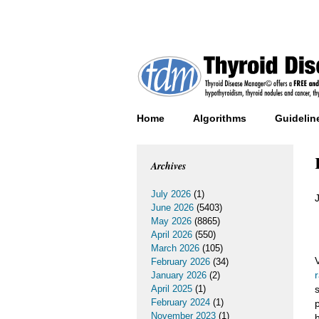
Home
Algorithms
Guidelin
Archives
July 2026
(1)
June 2026
(5403)
May 2026
(8865)
April 2026
(550)
March 2026
(105)
February 2026
(34)
January 2026
(2)
April 2025
(1)
February 2024
(1)
November 2023
(1)