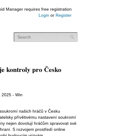
id Manager requires free registration
Login
or
Register
je kontroly pro Česko
 soukromí našich hráčů v Česku
vatelsky přívětivému nastavení soukromí
ny nejen dovolují hráčům spravovat své
hraní. S rozvojem prostředí online
působí budoucím výzvám.