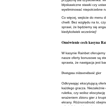
przyjazną dla użytkownika. M
błyskawiczne stawki czy usta
wyeliminować niepotrzebne nac
Co więcej, wejście do menu 
chwili. Bez względu na to, cz
sprawi, że będziemy się angaż
kiedykolwiek wcześniej!
Omówienie cech kasyna Ra
W kasynie Rainbet oferujemy 
nasze oferty bonusowe są stwo
sprawia, że nawigacja jest ba
Dostępna różnorodność gier
Odkrywając ekscytującą ofert
każdego gracza. Niezależnie o
ruletka, czy wolisz ekscytacj
wrażeniem zbioru gier z krup
ekrany. Różnorodność obejmuj