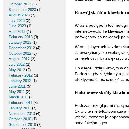
October 2023
(3)
September 2023
(1)
Rozwój skrótów klawiaturo
August 2023
(2)
July 2023
(3)
Wraz z postępem technologii 
June 2023
(1)
internetowych. Te klawisze ni
April 2013
(1)
poświęcany na nawigacji po m
February 2013
(3)
January 2013
(1)
W multiplayerach każda seku
December 2012
(4)
Zauważyliśmy, że wielu graczy
October 2012
(3)
umiejętności, by zwiększyć wy
August 2012
(2)
July 2012
(1)
Co więcej, dzięki łatwym w ob
May 2012
(2)
Podczas gdy zgłębiamy tajnik
February 2012
(6)
efektywność, oszczędzić czas 
January 2012
(1)
June 2011
(5)
Podstawowe skróty klawiatu
May 2011
(2)
March 2011
(2)
February 2011
(3)
Podczas przeglądania kasyna
January 2011
(7)
Skróty te nie tylko pomagają 
November 2010
(4)
więcej, możemy je dopasować 
October 2010
(1)
satysfakcjonująca.
September 2010
(2)