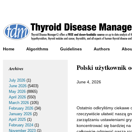
Home
Algorithms
Guidelines
Authors
Abou
Polski użytkownik 
Archives
July 2026
(1)
June 4, 2026
June 2026
(5403)
May 2026
(8865)
April 2026
(550)
March 2026
(105)
Ostatnio odkryliśmy ciekawe 
February 2026
(34)
rzeczywiście ułatwić naszą gr
January 2026
(2)
April 2025
(1)
zarządzaniu ustawieniami gr
February 2024
(1)
koncentrować się bardziej na
November 2023
(1)
całkowicie odmienić naszą roz