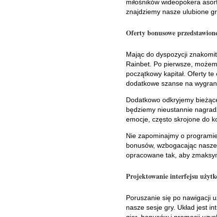
miłośników wideopokera asort
znajdziemy nasze ulubione gr
Oferty bonusowe przedstawion
Mając do dyspozycji znakomi
Rainbet. Po pierwsze, możemy
początkowy kapitał. Oferty t
dodatkowe szanse na wygran
Dodatkowo odkryjemy bieżące 
będziemy nieustannie nagradz
emocje, często skrojone do k
Nie zapominajmy o programie 
bonusów, wzbogacając nasze w
opracowane tak, aby zmaksym
Projektowanie interfejsu użyt
Poruszanie się po nawigacji 
nasze sesje gry. Układ jest i