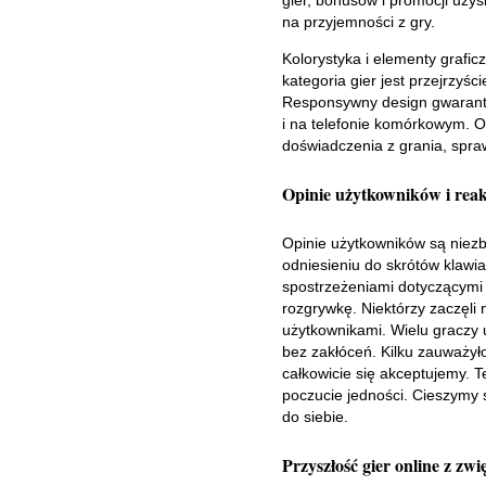
gier, bonusów i promocji uzys
na przyjemności z gry.
Kolorystyka i elementy grafic
kategoria gier jest przejrzyś
Responsywny design gwarantu
i na telefonie komórkowym. O
doświadczenia z grania, sprawi
Opinie użytkowników i reak
Opinie użytkowników są niezb
odniesieniu do skrótów klawi
spostrzeżeniami dotyczącymi s
rozgrywkę. Niektórzy zaczęli
użytkownikami. Wielu graczy u
bez zakłóceń. Kilku zauważyło
całkowicie się akceptujemy. T
poczucie jedności. Cieszymy s
do siebie.
Przyszłość gier online z zw