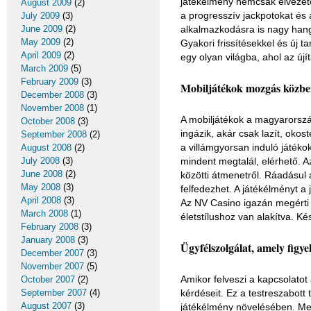
játékélmény nemcsak élvezet
August 2009
(2)
a progresszív jackpotokat és a
July 2009
(3)
June 2009
(2)
alkalmazkodásra is nagy hangs
May 2009
(2)
Gyakori frissítésekkel és új 
April 2009
(2)
egy olyan világba, ahol az újí
March 2009
(5)
February 2009
(3)
Mobiljátékok mozgás közben
December 2008
(3)
November 2008
(1)
A mobiljátékok a magyarorszá
October 2008
(3)
ingázik, akár csak lazít, okos
September 2008
(2)
a villámgyorsan induló játé
August 2008
(2)
July 2008
(3)
mindent megtalál, elérhető. A
June 2008
(2)
közötti átmenetről. Ráadásul
May 2008
(3)
felfedezhet. A játékélményt a 
April 2008
(3)
Az NV Casino igazán megérti 
March 2008
(1)
életstílushoz van alakítva. Kés
February 2008
(3)
January 2008
(3)
Ügyfélszolgálat, amely figy
December 2007
(3)
November 2007
(5)
Amikor felveszi a kapcsolatot
October 2007
(2)
September 2007
(4)
kérdéseit. Ez a testreszabott
August 2007
(3)
játékélmény növelésében. Meg