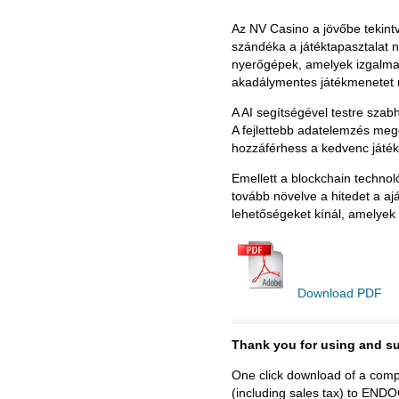
Az NV Casino a jövőbe tekintv
szándéka a játéktapasztalat n
nyerőgépek, amelyek izgalmas
akadálymentes játékmenetet n
A AI segítségével testre szab
A fejlettebb adatelemzés meg
hozzáférhess a kedvenc játék
Emellett a blockchain techno
tovább növelve a hitedet a a
lehetőségeket kínál, amelyek
Download PDF
Thank you for using and
One click download of a compl
(including sales tax) to 