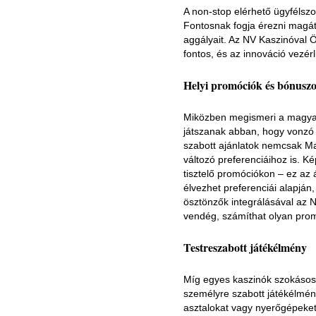
A non-stop elérhető ügyfélszo
Fontosnak fogja érezni magát
aggályait. Az NV Kaszinóval 
fontos, és az innováció vezérl
Helyi promóciók és bónusz
Miközben megismeri a magyaro
játszanak abban, hogy vonzó 
szabott ajánlatok nemcsak Ma
változó preferenciáihoz is. 
tisztelő promóciókon – ez az 
élvezhet preferenciái alapján,
ösztönzők integrálásával az N
vendég, számíthat olyan prom
Testreszabott játékélmény
Míg egyes kaszinók szokásos 
személyre szabott játékélmény
asztalokat vagy nyerőgépeket 