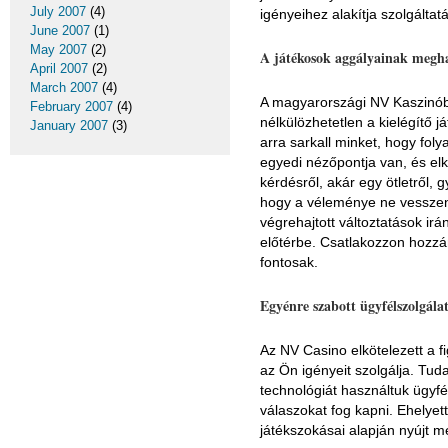
July 2007
(4)
igényeihez alakítja szolgáltatá
June 2007
(1)
May 2007
(2)
A játékosok aggályainak megha
April 2007
(2)
March 2007
(4)
A magyarországi NV Kaszinóba
February 2007
(4)
nélkülözhetetlen a kielégítő
January 2007
(3)
arra sarkall minket, hogy fo
egyedi nézőpontja van, és el
kérdésről, akár egy ötletről, 
hogy a véleménye ne vesszen 
végrehajtott változtatások irá
előtérbe. Csatlakozzon hozzá
fontosak.
Egyénre szabott ügyfélszolgála
Az NV Casino elkötelezett a f
az Ön igényeit szolgálja. Tu
technológiát használtuk ügyf
válaszokat fog kapni. Ehelyet
játékszokásai alapján nyújt 