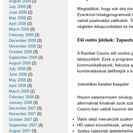
August 2009
(2)
July 2009
(3)
Megtaláltuk, hogy sok slot n
June 2009
(2)
Ezenkívül hűségprogramunk bi
May 2009
(2)
valódi jutalmakká válthatók. T
April 2009
(2)
végtelen kikapcsolódást és k
March 2009
(5)
February 2009
(3)
Élő osztós játékok: Tapaszt
December 2008
(3)
November 2008
(1)
October 2008
(3)
A Rainbet Casino élő osztós j
September 2008
(2)
lakásunkból. Ezek a programok
August 2008
(2)
kommunikálhatunk, fokozva az
July 2008
(3)
kombinálásával átélhetjük a 
June 2008
(2)
May 2008
(3)
Autentikus kaszinó hangulat
April 2008
(3)
March 2008
(1)
February 2008
(3)
Hiszen valamennyien sóvárgunk
January 2008
(3)
alternatívát kínálnak azok sz
December 2007
(3)
Casino-ban valódi kaszinó él
November 2007
(5)
Valós idejű interakciók szakér
October 2007
(2)
HD videó közvetítések, amel
September 2007
(4)
August 2007
(3)
Széles választék játéklehetősé