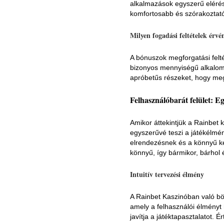
alkalmazások egyszerű elérés
komfortosabb és szórakoztató
Milyen fogadási feltételek érv
A bónuszok megforgatási felt
bizonyos mennyiségű alkalom
apróbetűs részeket, hogy megé
Felhasználóbarát felület: E
Amikor áttekintjük a Rainbet k
egyszerűvé teszi a játékélmén
elrendezésnek és a könnyű k
könnyű, így bármikor, bárhol 
Intuitív tervezési élmény
A Rainbet Kaszinóban való bö
amely a felhasználói élményt 
javítja a játéktapasztalatot. 