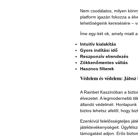
Nem csodálatos, milyen könny
platform igazán fokozza a él
lehetőségeink keresésére – va
Íme egy-két ok, amely miatt a
Intuitív kialakítás
Gyors indítási idő
Reszponzív elrendezés
Zökkenőmentes váltás
Hasznos filterek
Védelem és védelem: Játssz
A Rainbet Kaszinóban a bizto
élvezetet. A legmodernebb tit
állandó védelmét. Honlapunk 
biztos lehetsz afelől, hogy biz
Ezenkívül felelősségteljes já
játéktevékenységeit. Ügyfélsz
támogatást adjon. Erős bizto