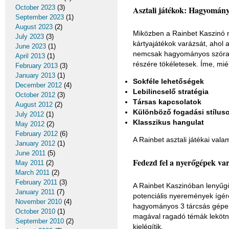
October 2023
(3)
Asztali játékok: Hagyományo
September 2023
(1)
August 2023
(2)
Miközben a Rainbet Kaszinó 
July 2023
(3)
kártyajátékok varázsát, ahol 
June 2023
(1)
nemcsak hagyományos szórako
April 2013
(1)
részére tökéletesek. Íme, miér
February 2013
(3)
January 2013
(1)
Sokféle lehetőségek
December 2012
(4)
Lebilincselő stratégia
October 2012
(3)
Társas kapcsolatok
August 2012
(2)
Különböző fogadási stílus
July 2012
(1)
Klasszikus hangulat
May 2012
(2)
February 2012
(6)
A Rainbet asztali játékai vala
January 2012
(1)
June 2011
(5)
Fedezd fel a nyerőgépek va
May 2011
(2)
March 2011
(2)
February 2011
(3)
A Rainbet Kaszinóban lenyűgö
January 2011
(7)
potenciális nyeremények ígér
November 2010
(4)
hagyományos 3 tárcsás gépektő
October 2010
(1)
magával ragadó témák lekötne
September 2010
(2)
kielégítik.