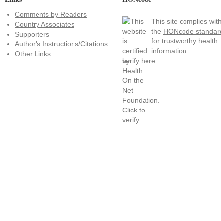
Comments by Readers
This site complies wit
Country Associates
the
HONcode standar
Supporters
for trustworthy health
Author's Instructions/Citations
information:
Other Links
verify here
.