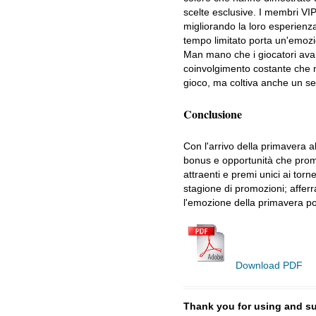
scelte esclusive. I membri VIP
migliorando la loro esperienza 
tempo limitato porta un'emozi
Man mano che i giocatori avan
coinvolgimento costante che m
gioco, ma coltiva anche un se
Conclusione
Con l'arrivo della primavera a
bonus e opportunità che prome
attraenti e premi unici ai torne
stagione di promozioni; afferr
l'emozione della primavera por
Download PDF
Thank you for using and