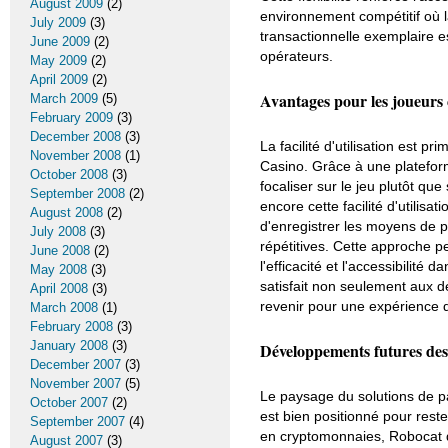
August 2009
(2)
environnement compétitif où la
July 2009
(3)
transactionnelle exemplaire est
June 2009
(2)
opérateurs.
May 2009
(2)
April 2009
(2)
Avantages pour les joueurs
March 2009
(5)
February 2009
(3)
December 2008
(3)
La facilité d'utilisation est 
November 2008
(1)
Casino. Grâce à une platefor
October 2008
(3)
focaliser sur le jeu plutôt q
September 2008
(2)
encore cette facilité d'utilis
August 2008
(2)
d'enregistrer les moyens de p
July 2008
(3)
répétitives. Cette approche p
June 2008
(2)
l'efficacité et l'accessibilité
May 2008
(3)
satisfait non seulement aux 
April 2008
(3)
revenir pour une expérience d
March 2008
(1)
February 2008
(3)
January 2008
(3)
Développements futures des 
December 2007
(3)
November 2007
(5)
Le paysage du solutions de p
October 2007
(2)
est bien positionné pour rest
September 2007
(4)
en cryptomonnaies, Robocat dev
August 2007
(3)