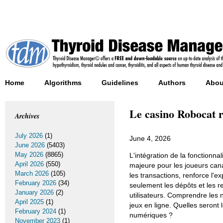
Home
Algorithms
Guidelines
Authors
Abou
Le casino Robocat r
Archives
July 2026
(1)
June 4, 2026
June 2026
(5403)
May 2026
(8865)
L'intégration de la fonction
April 2026
(550)
majeure pour les joueurs can
March 2026
(105)
les transactions, renforce l'ex
February 2026
(34)
seulement les dépôts et les r
January 2026
(2)
utilisateurs. Comprendre les 
April 2025
(1)
jeux en ligne. Quelles seront
February 2024
(1)
numériques ?
November 2023
(1)