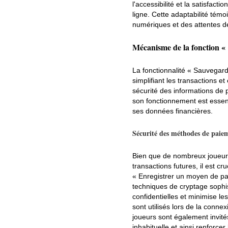
l'accessibilité et la satisfact
ligne. Cette adaptabilité tém
numériques et des attentes d
Mécanisme de la fonction «
La fonctionnalité « Sauvegard
simplifiant les transactions e
sécurité des informations de p
son fonctionnement est essent
ses données financières.
Sécurité des méthodes de paie
Bien que de nombreux joueurs
transactions futures, il est cr
« Enregistrer un moyen de pai
techniques de cryptage sophis
confidentielles et minimise le
sont utilisés lors de la conne
joueurs sont également invités
inhabituelle et ainsi renforce