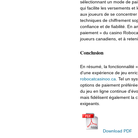
sélectionnant un mode de pai
qui facilite les versements et 
aux joueurs de se concentrer s
techniques de chiffrement sop
confiance et de fiabilité. En a
paiement » du casino Robocat 
joueurs canadiens, et à reteni
Conclusion
En résumé, la fonctionnalité 
d'une expérience de jeu enric
robocatcasinoo.ca
. Tel un sy
options de paiement préférées, 
du jeu en ligne continue d'évo
mais fidélisent également la c
exigeants.
Download PDF