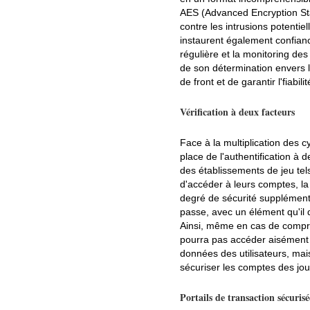
AES (Advanced Encryption Sta
contre les intrusions potenti
instaurent également confianc
régulière et la monitoring de
de son détermination envers l
de front et de garantir l'fiabil
Vérification à deux facteurs
Face à la multiplication des 
place de l'authentification à
des établissements de jeu tel
d'accéder à leurs comptes, l
degré de sécurité supplément
passe, avec un élément qu'il 
Ainsi, même en cas de comprom
pourra pas accéder aisément 
données des utilisateurs, ma
sécuriser les comptes des jo
Portails de transaction sécurisé