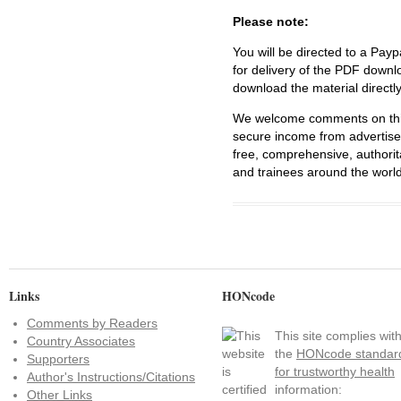
Please note:
You will be directed to a Payp
for delivery of the PDF downl
download the material directl
We welcome comments on this 
secure income from advertisem
free, comprehensive, authorit
and trainees around the world
Links
HONcode
Comments by Readers
This site complies wit
Country Associates
the
HONcode standar
Supporters
for trustworthy health
Author's Instructions/Citations
information:
Other Links