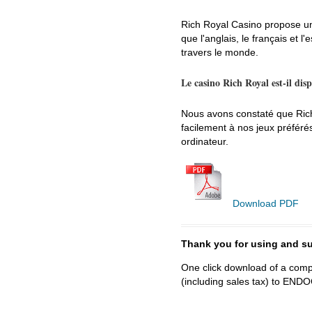
Rich Royal Casino propose un
que l'anglais, le français et l
travers le monde.
Le casino Rich Royal est-il dis
Nous avons constaté que Rich
facilement à nos jeux préféré
ordinateur.
Download PDF
Thank you for using and
One click download of a compl
(including sales tax) to 