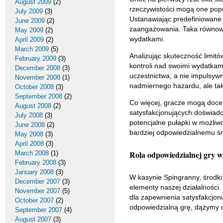
August 2009
(2)
rzeczywistości mogą one popr
July 2009
(3)
Ustanawiając predefiniowane
June 2009
(2)
zaangażowania. Taka równowa
May 2009
(2)
wydatkami.
April 2009
(2)
March 2009
(5)
Analizując skuteczność limitó
February 2009
(3)
kontroli nad swoimi wydatkam
December 2008
(3)
uczestnictwa, a nie impulsywn
November 2008
(1)
nadmiernego hazardu, ale t
October 2008
(3)
September 2008
(2)
Co więcej, gracze mogą docen
August 2008
(2)
satysfakcjonujących doświadc
July 2008
(3)
potencjalne pułapki w możliwo
June 2008
(2)
bardziej odpowiedzialnemu śr
May 2008
(3)
April 2008
(3)
Rola odpowiedzialnej gry 
March 2008
(1)
February 2008
(3)
January 2008
(3)
W kasynie Spingranny, środki
December 2007
(3)
elementy naszej działalności
November 2007
(5)
dla zapewnienia satysfakcjo
October 2007
(2)
odpowiedzialną grę, dążymy 
September 2007
(4)
August 2007
(3)