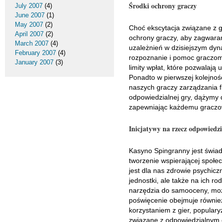
Środki ochrony graczy
July 2007
(4)
June 2007
(1)
May 2007
(2)
Choć ekscytacja związane z g
April 2007
(2)
ochrony graczy, aby zagwaran
March 2007
(4)
uzależnień w dzisiejszym dy
February 2007
(4)
rozpoznanie i pomoc graczom 
January 2007
(3)
limity wpłat, które pozwalaj
Ponadto w pierwszej kolejnośc
naszych graczy zarządzania fi
odpowiedzialnej gry, dążymy 
zapewniając każdemu graczow
Inicjatywy na rzecz odpowiedz
Kasyno Spingranny jest świad
tworzenie wspierającej społec
jest dla nas zdrowie psychic
jednostki, ale także na ich r
narzędzia do samooceny, moż
poświęcenie obejmuje równie
korzystaniem z gier, populary
związane z odpowiedzialnym g