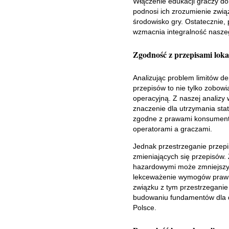
Włączenie edukacji graczy do 
podnosi ich zrozumienie związ
środowisko gry. Ostatecznie, 
wzmacnia integralność nasz
Zgodność z przepisami lok
Analizując problem limitów de
przepisów to nie tylko zobow
operacyjną. Z naszej analizy
znaczenie dla utrzymania sta
zgodne z prawami konsumentó
operatorami a graczami.
Jednak przestrzeganie przep
zmieniających się przepisów.
hazardowymi może zmniejszyć 
lekceważenie wymogów prawn
związku z tym przestrzeganie 
budowaniu fundamentów dla 
Polsce.