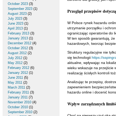
October 2023
(3)
September 2023
(1)
Przegląd przepisów dotyczą
August 2023
(2)
July 2023
(3)
W Polsce rynek hazardu onli
June 2023
(1)
utrzymanie porządku i ochronę
April 2013
(1)
ograniczając operatorów do l
February 2013
(3)
January 2013
(1)
W ten sposób gwarantują, że 
December 2012
(4)
hazardowych, tworząc bezpie
October 2012
(3)
Struktury regulacyjne nie ty
August 2012
(2)
się technologii
https://sspingr
July 2012
(1)
aktualne, wpływając na lokali
May 2012
(2)
February 2012
(6)
wieku wskazuje na przejście
January 2012
(1)
realizację ścisłych kontroli to
June 2011
(5)
Analizując te przepisy, dost
May 2011
(2)
zapewnieniem bezpieczeństwa
March 2011
(2)
hazardu online i docenić kons
February 2011
(3)
January 2011
(7)
November 2010
(4)
Wpływ zarządzanych limitó
October 2010
(1)
September 2010
(2)
Choć na pierwszy rzut oka st