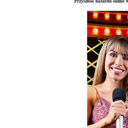
Przyszłość hazardu online 