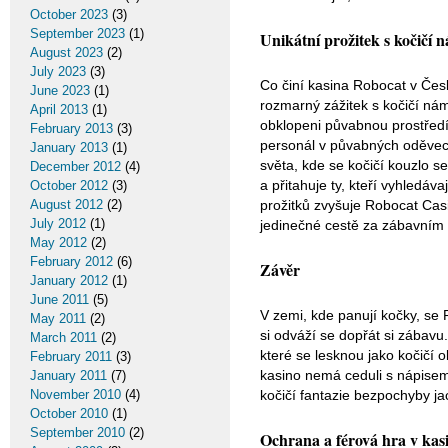
October 2023
(3)
September 2023
(1)
Unikátní prožitek s kočičí
August 2023
(2)
July 2023
(3)
Co činí kasina Robocat v Česk
June 2023
(1)
rozmarný zážitek s kočičí nám
April 2013
(1)
obklopeni půvabnou prostřed
February 2013
(3)
personál v půvabných oděvech 
January 2013
(1)
světa, kde se kočičí kouzlo 
December 2012
(4)
a přitahuje ty, kteří vyhledá
October 2012
(3)
August 2012
(2)
prožitků zvyšuje Robocat Casi
July 2012
(1)
jedinečné cestě za zábavním 
May 2012
(2)
February 2012
(6)
Závěr
January 2012
(1)
June 2011
(5)
V zemi, kde panují kočky, se 
May 2011
(2)
si odváží se dopřát si zábavu
March 2011
(2)
které se lesknou jako kočičí 
February 2011
(3)
kasino nemá ceduli s nápisem
January 2011
(7)
November 2010
(4)
kočičí fantazie bezpochyby ja
October 2010
(1)
September 2010
(2)
Ochrana a férová hra v ka