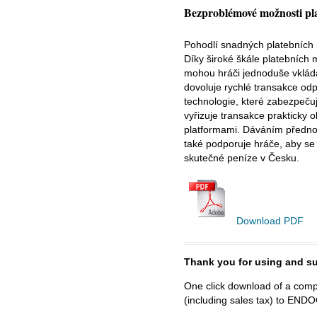
Bezproblémové možnosti pl
Pohodlí snadných platebních 
Díky široké škále platebních
mohou hráči jednoduše vkládat
dovoluje rychlé transakce odp
technologie, které zabezpeču
vyřizuje transakce prakticky o
platformami. Dáváním předno
také podporuje hráče, aby se 
skutečné peníze v Česku.
Download PDF
Thank you for using and
One click download of a compl
(including sales tax) to 