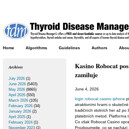
Home
Algorithms
Guidelines
Authors
Abou
Kasino Robocat posk
Archives
zamiluje
July 2026
(1)
June 2026
(5403)
June 4, 2026
May 2026
(8865)
April 2026
(550)
login robocat casino iphone
př
March 2026
(105)
atraktivními hrami o skutečné
February 2026
(34)
tradičních stolních her až po
January 2026
(2)
platebních metod. Platforma 
April 2025
(1)
Co však Robocat Casino opravd
February 2024
(1)
Prozkoumejte, co se nachází 
November 2023
(1)