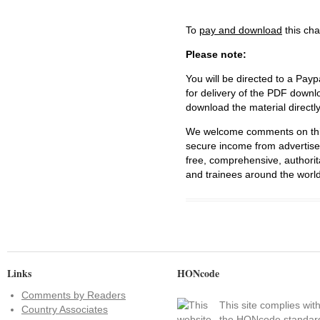
To
pay and download
this cha
Please note:
You will be directed to a Payp
for delivery of the PDF downl
download the material directl
We welcome comments on this 
secure income from advertisem
free, comprehensive, authorit
and trainees around the world
Links
HONcode
Comments by Readers
This site complies wit
Country Associates
the
HONcode standar