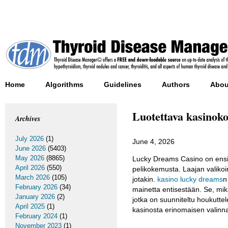
Home
Algorithms
Guidelines
Authors
Abou
Luotettava kasinok
Archives
July 2026
(1)
June 4, 2026
June 2026
(5403)
May 2026
(8865)
Lucky Dreams Casino on ensilu
April 2026
(550)
pelikokemusta. Laajan valikoim
March 2026
(105)
jotakin.
kasino lucky dreams
n
February 2026
(34)
mainetta entisestään. Se, mik
January 2026
(2)
jotka on suunniteltu houkutte
April 2025
(1)
kasinosta erinomaisen valinn
February 2024
(1)
November 2023
(1)