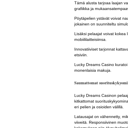
Tämä alusta tarjoaa laajan val
grafiikka ja mukaansatempaa
Pöytäpelien ystävät voivat naut
jokainen on suunniteltu simul
Lisäksi pelaajat voivat kokea 
mobiililaitteisiinsa.
Innovatiiviset tarjonnat kattav
etsiviin.
Lucky Dreams Casino kuratoi p
monenlaisia makuja.
Saumattomat suorituskykyomi
Lucky Dreams Casinon pelaajat
kitkattomat suorituskykyominais
eri pelien ja osioiden välillä.
Latausajat on vähennetty, mikä
viiveitä. Responsiivinen muot