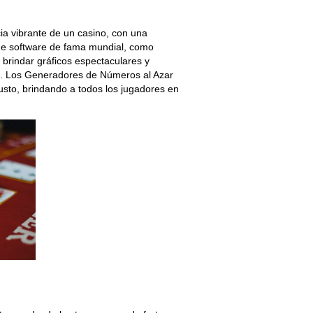
ia vibrante de un casino, con una
de software de fama mundial, como
 brindar gráficos espectaculares y
tan. Los Generadores de Números al Azar
justo, brindando a todos los jugadores en