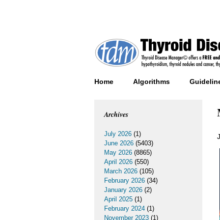
Home
Algorithms
Guidelin
Archives
July 2026
(1)
June 2026
(5403)
May 2026
(8865)
April 2026
(550)
March 2026
(105)
February 2026
(34)
January 2026
(2)
April 2025
(1)
February 2024
(1)
November 2023
(1)