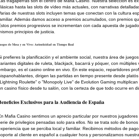
Las tragaperras son el centro de Mafia Casino. Nuestra selección es ex
clásicas hasta las slots de vídeo más actuales, con narrativas detalladas
Varias de nuestras slots incluyen temas que conectan con la cultura es
familiar. Además damos acceso a premios acumulados, con premios q
Estos premios progresivos se incrementan con cada apuesta de jugador
mismos principios de justicia.
uegos de Mesa y en Vivo: Autenticidad en Tiempo Real
Si prefieres la planificación y el ambiente social, nuestra área de jueg
variantes digitales de ruleta, blackjack, bacarrá y póquer, con múltiples 
embargo, es el casino online en vivo. En este espacio, repartidores pro
hispanohablantes, dirigen las partidas en tiempo presente desde platós
"Lightning Roulette" o "Monopoly Live" de Evolution Gaming multiplican l
un casino físico desde tu salón, con la certeza de que todo ocurre en dire
Beneficios Exclusivos para la Audiencia de España
En Mafia Casino sentimos un aprecio particular por nuestros jugadore
serie de privilegios pensadas solo para ellos. No se trata solo de bonos
experiencia que se perciba local y familiar. Recibimos métodos de pa
soporte al cliente en español a cualquier hora y personalizamos nuestr