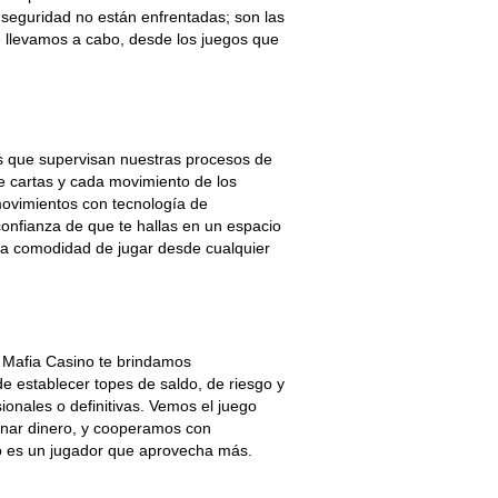
a seguridad no están enfrentadas; son las
e llevamos a cabo, desde los juegos que
es que supervisan nuestras procesos de
de cartas y cada movimiento de los
movimientos con tecnología de
nfianza de que te hallas en un espacio
 la comodidad de jugar desde cualquier
n Mafia Casino te brindamos
de establecer topes de saldo, de riesgo y
ionales o definitivas. Vemos el juego
nar dinero, y cooperamos con
o es un jugador que aprovecha más.