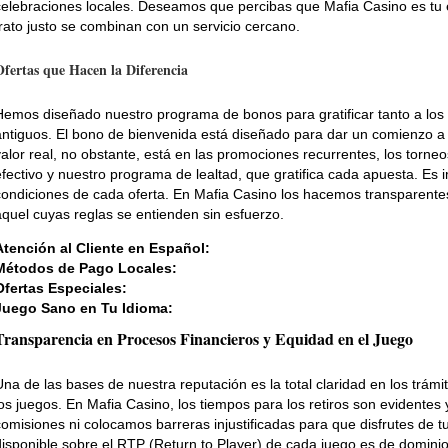
celebraciones locales. Deseamos que percibas que Mafia Casino es tu e
trato justo se combinan con un servicio cercano.
Ofertas que Hacen la Diferencia
Hemos diseñado nuestro programa de bonos para gratificar tanto a los
antiguos. El bono de bienvenida está diseñado para dar un comienzo a t
valor real, no obstante, está en las promociones recurrentes, los torn
efectivo y nuestro programa de lealtad, que gratifica cada apuesta. Es 
condiciones de cada oferta. En Mafia Casino los hacemos transparentes
aquel cuyas reglas se entienden sin esfuerzo.
Atención al Cliente en Español:
Métodos de Pago Locales:
Ofertas Especiales:
Juego Sano en Tu Idioma:
Transparencia en Procesos Financieros y Equidad en el Juego
Una de las bases de nuestra reputación es la total claridad en los trám
los juegos. En Mafia Casino, los tiempos para los retiros son evidentes 
comisiones ni colocamos barreras injustificadas para que disfrutes de 
disponible sobre el RTP (Return to Player) de cada juego es de domini