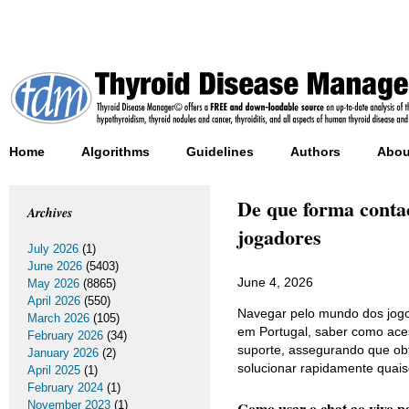
Home
Algorithms
Guidelines
Authors
Abou
De que forma conta
Archives
jogadores
July 2026
(1)
June 2026
(5403)
June 4, 2026
May 2026
(8865)
April 2026
(550)
Navegar pelo mundo dos jogos
March 2026
(105)
em Portugal, saber como aces
February 2026
(34)
suporte, assegurando que obt
January 2026
(2)
solucionar rapidamente quais
April 2025
(1)
February 2024
(1)
November 2023
(1)
Como usar o chat ao vivo pa