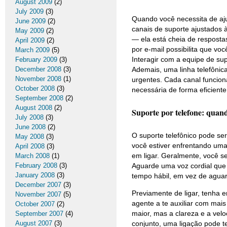
August 2009
(2)
July 2009
(3)
Quando você necessita de aju
June 2009
(2)
canais de suporte ajustados 
May 2009
(2)
— ela está cheia de resposta
April 2009
(2)
por e-mail possibilita que v
March 2009
(5)
Interagir com a equipe de su
February 2009
(3)
December 2008
(3)
Ademais, uma linha telefônic
November 2008
(1)
urgentes. Cada canal funcion
October 2008
(3)
necessária de forma eficiente
September 2008
(2)
August 2008
(2)
Suporte por telefone: quand
July 2008
(3)
June 2008
(2)
O suporte telefônico pode se
May 2008
(3)
você estiver enfrentando uma
April 2008
(3)
em ligar. Geralmente, você s
March 2008
(1)
February 2008
(3)
Aguarde uma voz cordial que
January 2008
(3)
tempo hábil, em vez de aguar
December 2007
(3)
Previamente de ligar, tenha e
November 2007
(5)
agente a te auxiliar com mai
October 2007
(2)
maior, mas a clareza e a vel
September 2007
(4)
August 2007
(3)
conjunto, uma ligação pode te