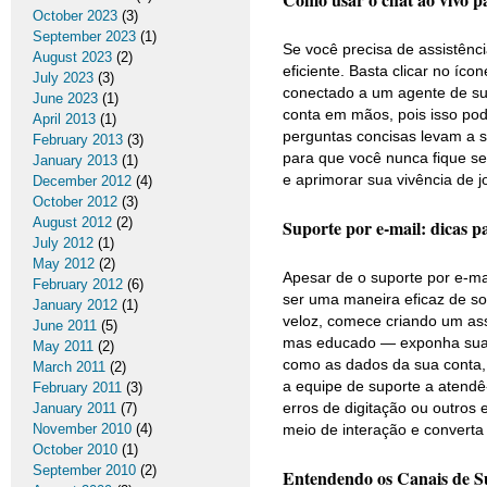
October 2023
(3)
September 2023
(1)
Se você precisa de assistênci
August 2023
(2)
eficiente. Basta clicar no íco
July 2023
(3)
conectado a um agente de sup
June 2023
(1)
conta em mãos, pois isso pod
April 2013
(1)
perguntas concisas levam a s
February 2013
(3)
para que você nunca fique se
January 2013
(1)
e aprimorar sua vivência de 
December 2012
(4)
October 2012
(3)
August 2012
(2)
Suporte por e-mail: dicas 
July 2012
(1)
May 2012
(2)
Apesar de o suporte por e-ma
February 2012
(6)
ser uma maneira eficaz de s
January 2012
(1)
veloz, comece criando um ass
June 2011
(5)
mas educado — exponha sua p
May 2011
(2)
como as dados da sua conta, 
March 2011
(2)
a equipe de suporte a atendê-
February 2011
(3)
erros de digitação ou outros 
January 2011
(7)
November 2010
(4)
meio de interação e converta
October 2010
(1)
September 2010
(2)
Entendendo os Canais de Su