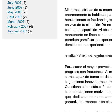
July 2007
(4)
June 2007
(1)
Mientras disfrutas de tu mo
May 2007
(2)
enormemente tu habilidad par
April 2007
(2)
herramientas te facilitan ingre
March 2007
(4)
en vivo de tu situación. Ya n
February 2007
(4)
está a tu disposición. Al obs
January 2007
(3)
mantenerte en línea con tus o
permiten gamificar tu experie
dominio de tu experiencia en
Analizar el avance regularmen
Para sacar el mayor provecho
progreso con frecuencia. Al m
serás capaz de tomar decisio
seguimiento innovadoras para 
Cuestiona si te estás ceñindo
solo te mantienen motivado, 
que, dedica un momento a ref
garantiza permanecer en el ca