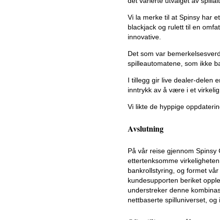
det varierte utvalget av spillal
Vi la merke til at Spinsy har e
blackjack og rulett til en o
innovative.
Det som var bemerkelsesverd
spilleautomatene, som ikke ba
I tillegg gir live dealer-dele
inntrykk av å være i et virkeli
Vi likte de hyppige oppdaterin
Avslutning
På vår reise gjennom Spinsy 
ettertenksomme virkeligheten a
bankrollstyring, og formet vå
kundesupporten beriket opplev
understreker denne kombinasjo
nettbaserte spilluniverset, og 