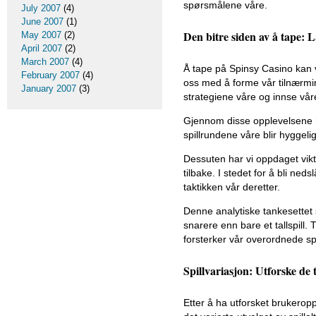
spørsmålene våre.
July 2007
(4)
June 2007
(1)
Den bitre siden av å tape
May 2007
(2)
April 2007
(2)
March 2007
(4)
Å tape på Spinsy Casino kan 
February 2007
(4)
oss med å forme vår tilnærming
January 2007
(3)
strategiene våre og innse vår
Gjennom disse opplevelsene har
spillrundene våre blir hyggel
Dessuten har vi oppdaget vikt
tilbake. I stedet for å bli neds
taktikken vår deretter.
Denne analytiske tankesettet s
snarere enn bare et tallspill.
forsterker vår overordnede sp
Spillvariasjon: Utforske de t
Etter å ha utforsket brukerop