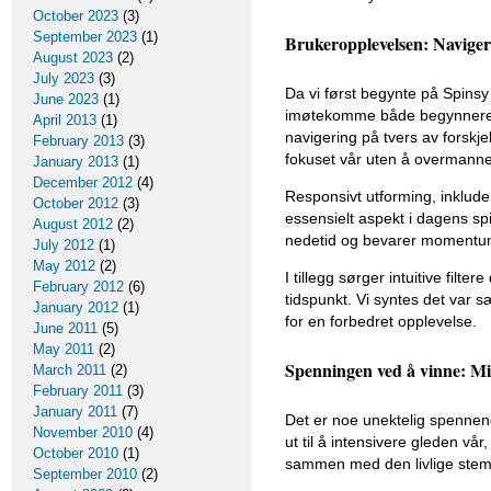
October 2023
(3)
September 2023
(1)
Brukeropplevelsen: Naviger
August 2023
(2)
July 2023
(3)
Da vi først begynte på Spinsy 
June 2023
(1)
imøtekomme både begynnere o
April 2013
(1)
navigering på tvers av forskje
February 2013
(3)
fokuset vår uten å overmanne
January 2013
(1)
December 2012
(4)
Responsivt utforming, inkluder
October 2012
(3)
essensielt aspekt i dagens sp
August 2012
(2)
nedetid og bevarer momentum
July 2012
(1)
May 2012
(2)
I tillegg sørger intuitive filt
February 2012
(6)
tidspunkt. Vi syntes det var sæ
January 2012
(1)
for en forbedret opplevelse.
June 2011
(5)
May 2011
(2)
Spenningen ved å vinne: Mi
March 2011
(2)
February 2011
(3)
January 2011
(7)
Det er noe unektelig spennend
November 2010
(4)
ut til å intensivere gleden v
October 2010
(1)
sammen med den livlige stemn
September 2010
(2)