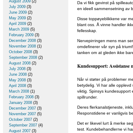
August 2009
(2)
Da vi fikk gevinst på spilleau
July 2009
(3)
en ideell sammensetning av be
June 2009
(2)
May 2009
(2)
Disse toppøyeblikkene var me
April 2009
(2)
blant oss. Å vinne handler i
March 2009
(5)
fellesskap.
February 2009
(3)
December 2008
(3)
Nervepirringen mens man ser f
November 2008
(1)
omdefinerer vår syn på triumf
October 2008
(3)
tanken om at gleden ikke bare 
September 2008
(2)
August 2008
(2)
Kundesupport: Assistanse n
July 2008
(3)
June 2008
(2)
Når vi støter på problemer m
May 2008
(3)
betydelig. Vi har alle opplevd 
April 2008
(3)
viktig. Spinsys kundesupport
March 2008
(1)
February 2008
(3)
spillrunder.
January 2008
(3)
Deres flerkanalstjeneste, ink
December 2007
(3)
Responstidene er vanligvis be
November 2007
(5)
October 2007
(2)
Det er likevel lurt å merke s
September 2007
(4)
test. Kundebehandlerne vi har
August 2007
(3)