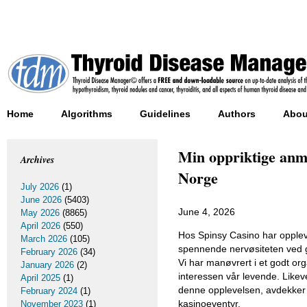
Home
Algorithms
Guidelines
Authors
Abou
Min oppriktige anme
Archives
Norge
July 2026
(1)
June 2026
(5403)
June 4, 2026
May 2026
(8865)
April 2026
(550)
Hos Spinsy Casino har opplev
March 2026
(105)
spennende nervøsiteten ved g
February 2026
(34)
Vi har manøvrert i et godt org
January 2026
(2)
interessen vår levende. Likeve
April 2025
(1)
denne opplevelsen, avdekker v
February 2024
(1)
kasinoeventyr.
November 2023
(1)