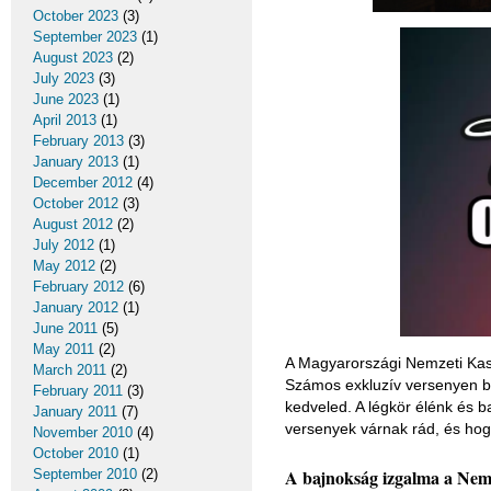
October 2023
(3)
September 2023
(1)
August 2023
(2)
July 2023
(3)
June 2023
(1)
April 2013
(1)
February 2013
(3)
January 2013
(1)
December 2012
(4)
October 2012
(3)
August 2012
(2)
July 2012
(1)
May 2012
(2)
February 2012
(6)
January 2012
(1)
June 2011
(5)
May 2011
(2)
A Magyarországi Nemzeti Kasz
March 2011
(2)
Számos exkluzív versenyen be
February 2011
(3)
kedveled. A légkör élénk és ba
January 2011
(7)
versenyek várnak rád, és ho
November 2010
(4)
October 2010
(1)
A bajnokság izgalma a Nem
September 2010
(2)