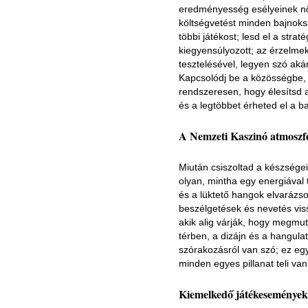
eredményesség esélyeinek növ
költségvetést minden bajnoks
többi játékost; lesd el a stra
kiegyensúlyozott; az érzelmek
tesztelésével, legyen szó aká
Kapcsolódj be a közösségbe, 
rendszeresen, hogy élesítsd 
és a legtöbbet érheted el a b
A Nemzeti Kaszinó atmoszf
Miután csiszoltad a készsége
olyan, mintha egy energiával t
és a lüktető hangok elvarázso
beszélgetések és nevetés vis
akik alig várják, hogy megmu
térben, a dizájn és a hangula
szórakozásról van szó; ez egy
minden egyes pillanat teli van
Kiemelkedő játékesemények, 