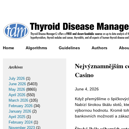
Home
Algorithms
Guidelines
Authors
Abou
Nejvýznamnějším ce
Archives
Casino
July 2026
(1)
June 2026
(5403)
June 4, 2026
May 2026
(8865)
April 2026
(550)
Když přemýšlíme o špičkových
March 2026
(105)
Nabízí širokou škálu slotů, kt
February 2026
(34)
výbornou hodnotu. Kromě toho
January 2026
(2)
bankovních možností a zákazn
April 2025
(1)
February 2024
(1)
November 2023
(1)
Široká škála výherních au