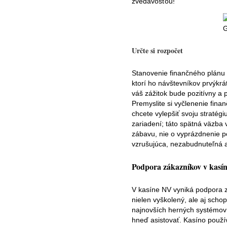
zvedavosťou!
Určte si rozpočet
Stanovenie finančného plánu 
ktorí ho návštevníkov prvýkrá
váš zážitok bude pozitívny a p
Premyslite si vyčlenenie fina
chcete vylepšiť svoju stratég
zariadení; táto spätná väzba
zábavu, nie o vyprázdnenie 
vzrušujúca, nezabudnuteľná 
Podpora zákazníkov v kasí
V kasíne NV vyniká podpora z
nielen vyškolený, ale aj scho
najnovších herných systémov 
hneď asistovať. Kasíno použí