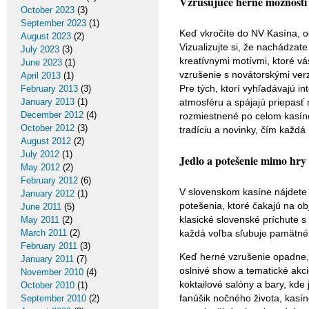
Vzrušujúce herné možnosti
October 2023
(3)
September 2023
(1)
Keď vkročíte do NV Kasína, oc
August 2023
(2)
Vizualizujte si, že nachádzat
July 2023
(3)
kreatívnymi motívmi, ktoré vá
June 2023
(1)
vzrušenie s novátorskými verz
April 2013
(1)
Pre tých, ktorí vyhľadávajú i
February 2013
(3)
January 2013
(1)
atmosféru a spájajú priepasť
December 2012
(4)
rozmiestnené po celom kasíne
October 2012
(3)
tradíciu a novinky, čím každá
August 2012
(2)
July 2012
(1)
Jedlo a potešenie mimo hry 
May 2012
(2)
February 2012
(6)
V slovenskom kasíne nájdete 
January 2012
(1)
potešenia, ktoré čakajú na ob
June 2011
(5)
klasické slovenské príchute 
May 2011
(2)
March 2011
(2)
každá voľba sľubuje pamätné 
February 2011
(3)
Keď herné vzrušenie opadne, 
January 2011
(7)
oslnivé show a tematické akci
November 2010
(4)
koktailové salóny a bary, kde
October 2010
(1)
fanúšik nočného života, kasí
September 2010
(2)