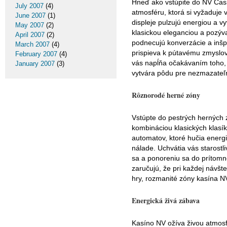
Hneď ako vstúpite do NV Casi
July 2007
(4)
atmosféru, ktorá si vyžaduje 
June 2007
(1)
displeje pulzujú energiou a 
May 2007
(2)
klasickou eleganciou a pozýv
April 2007
(2)
podnecujú konverzácie a inšpi
March 2007
(4)
prispieva k pútavému zmyslové
February 2007
(4)
vás napĺňa očakávaním toho, č
January 2007
(3)
vytvára pôdu pre nezmazateľn
Rôznorodé herné zóny
Vstúpte do pestrých herných
kombináciou klasických klasí
automatov, ktoré hučia energi
nálade. Uchvátia vás starostl
sa a ponoreniu sa do prítom
zaručujú, že pri každej návšt
hry, rozmanité zóny kasína N
Energická živá zábava
Kasíno NV ožíva živou atmosfé