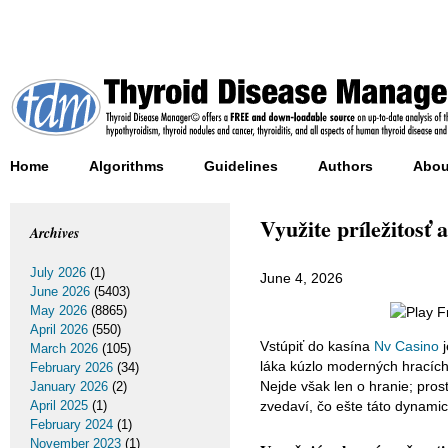
Home
Algorithms
Guidelines
Authors
Abou
Využite príležitosť 
Archives
July 2026
(1)
June 4, 2026
June 2026
(5403)
May 2026
(8865)
April 2026
(550)
Vstúpiť do kasína
Nv Casino
j
March 2026
(105)
láka kúzlo moderných hracích 
February 2026
(34)
Nejde však len o hranie; pros
January 2026
(2)
April 2025
(1)
zvedaví, čo ešte táto dynamic
February 2024
(1)
November 2023
(1)