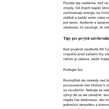
Pocítite tep nadšenia, keď n
zmysly. Od živých kapiel, kto
zachovávajú energiu na vrcho
zážitok a každý večer robia 
pre tanec, fandenie a spojeni
všednosti, čo zaručuje, že v
Tipy pre prvých návštevník
Keď prvýkrát navštívite NV C
rozpočtu pred začatím hry vám
cieľom je zábava, takže majte 
Pochopte hry
Rozmýšľali ste niekedy nad tý
porozumenie hier kľúčom k váš
so vzrušením. Nebojte sa vide
výhry! Ak sa ste odvážne, skús
nejaký čas sledovaniu, ako hr
jedinečnú atmosféru a komunitu