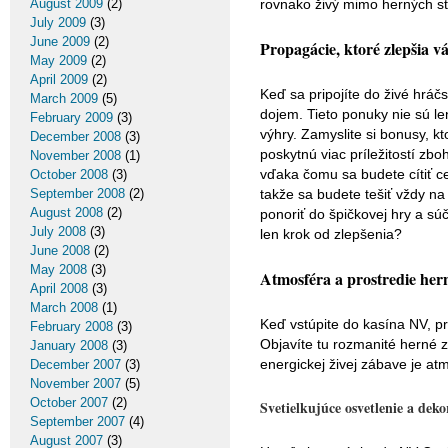
August 2009
(2)
rovnako živý mimo herných sto
July 2009
(3)
June 2009
(2)
Propagácie, ktoré zlepšia v
May 2009
(2)
April 2009
(2)
Keď sa pripojíte do živé hrá
March 2009
(5)
dojem. Tieto ponuky nie sú le
February 2009
(3)
výhry. Zamyslite si bonusy, k
December 2008
(3)
poskytnú viac príležitostí zb
November 2008
(1)
vďaka čomu sa budete cítiť 
October 2008
(3)
September 2008
(2)
takže sa budete tešiť vždy n
August 2008
(2)
ponoriť do špičkovej hry a sú
July 2008
(3)
len krok od zlepšenia?
June 2008
(2)
May 2008
(3)
Atmosféra a prostredie he
April 2008
(3)
March 2008
(1)
Keď vstúpite do kasína NV, pr
February 2008
(3)
Objavíte tu rozmanité herné z
January 2008
(3)
energickej živej zábave je at
December 2007
(3)
November 2007
(5)
October 2007
(2)
Svetielkujúce osvetlenie a deko
September 2007
(4)
August 2007
(3)