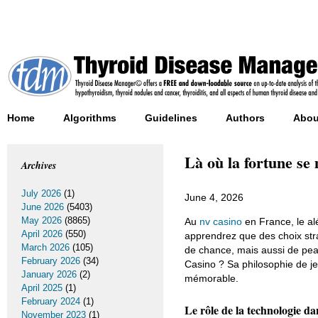
Home
Algorithms
Guidelines
Authors
Abou
Là où la fortune se
Archives
July 2026
(1)
June 4, 2026
June 2026
(5403)
May 2026
(8865)
Au
nv casino
en France, le alé
April 2026
(550)
apprendrez que des choix stra
March 2026
(105)
de chance, mais aussi de peau
February 2026
(34)
Casino ? Sa philosophie de je
January 2026
(2)
mémorable.
April 2025
(1)
February 2024
(1)
Le rôle de la technologie d
November 2023
(1)