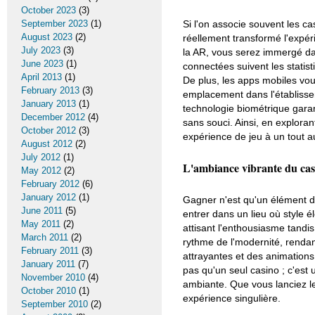
October 2023
(3)
September 2023
(1)
Si l'on associe souvent les c
August 2023
(2)
réellement transformé l'expé
July 2023
(3)
la AR, vous serez immergé dan
June 2023
(1)
connectées suivent les statist
April 2013
(1)
De plus, les apps mobiles vous
February 2013
(3)
emplacement dans l'établissem
January 2013
(1)
technologie biométrique garan
December 2012
(4)
sans souci. Ainsi, en explora
October 2012
(3)
expérience de jeu à un tout au
August 2012
(2)
July 2012
(1)
L'ambiance vibrante du ca
May 2012
(2)
February 2012
(6)
January 2012
(1)
Gagner n'est qu'un élément de 
June 2011
(5)
entrer dans un lieu où style é
May 2011
(2)
attisant l'enthousiasme tandis
March 2011
(2)
rythme de l'modernité, renda
February 2011
(3)
attrayantes et des animations
January 2011
(7)
pas qu'un seul casino ; c'est
November 2010
(4)
ambiante. Que vous lanciez l
October 2010
(1)
expérience singulière.
September 2010
(2)