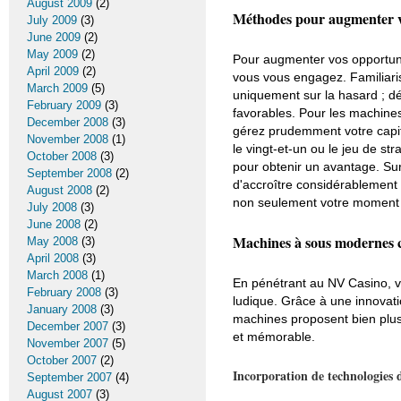
August 2009
(2)
Méthodes pour augmenter v
July 2009
(3)
June 2009
(2)
May 2009
(2)
Pour augmenter vos opportunit
April 2009
(2)
vous vous engagez. Familiari
March 2009
(5)
uniquement sur la hasard ; d
February 2009
(3)
favorables. Pour les machines
December 2008
(3)
gérez prudemment votre capit
November 2008
(1)
le vingt-et-un ou le jeu de s
October 2008
(3)
pour obtenir un avantage. Surv
September 2008
(2)
d'accroître considérablement
August 2008
(2)
non seulement votre moment d
July 2008
(3)
June 2008
(2)
Machines à sous modernes c
May 2008
(3)
April 2008
(3)
March 2008
(1)
En pénétrant au NV Casino, v
February 2008
(3)
ludique. Grâce à une innovatio
January 2008
(3)
machines proposent bien plus 
December 2007
(3)
et mémorable.
November 2007
(5)
October 2007
(2)
Incorporation de technologies 
September 2007
(4)
August 2007
(3)