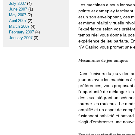
July 2007
(4)
Les machines à sous innovant
June 2007
(1)
pointe et gameplay fascinant
May 2007
(2)
et un son enveloppant, ces ma
April 2007
(2)
et même réalité virtuelle révol
March 2007
(4)
l'expérience selon vos préfér
February 2007
(4)
temps réel vous donne la pos
January 2007
(3)
expérience de jeu parfaite. E
NV Casino vous promet une e
Mécanismes de jeu uniques
Dans l'univers du jeu vidéo a
joueurs avec les machines à 
préférences, vous proposant 
l'opportunité de mélanger le
des jeux intégrant un scénario
tourner les rouleaux. Le mode
amplifié et un esprit de com
fusionnant habileté et hasard 
s'agit d'embrasser une nouvell
Expériences visuelles immersiv