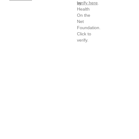
verify here
.