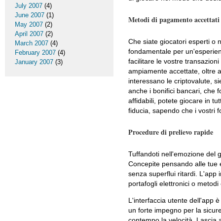
July 2007
(4)
June 2007
(1)
Metodi di pagamento accettati
May 2007
(2)
April 2007
(2)
Che siate giocatori esperti o 
March 2007
(4)
fondamentale per un'esperienz
February 2007
(4)
facilitare le vostre transazio
January 2007
(3)
ampiamente accettate, oltre a p
interessano le criptovalute, si
anche i bonifici bancari, che fo
affidabili, potete giocare in t
fiducia, sapendo che i vostri 
Procedure di prelievo rapide
Tuffandoti nell'emozione del g
Concepite pensando alle tue es
senza superflui ritardi. L'app
portafogli elettronici o metodi
L'interfaccia utente dell'app è
un forte impegno per la sicure
contempo la velocità. Lascia al