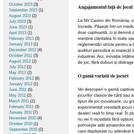
October 2023
(3)
Angajamentul față de jocul 
September 2023
(1)
August 2023
(2)
La NV Casino din România, cor
July 2023
(3)
încrede. Pășești într-un mediu
June 2023
(1)
doar captivantă, ci și demnă d
April 2013
(1)
menține claritatea în toate ope
February 2013
(3)
January 2013
(1)
reglementări stricte pentru a-
December 2012
(4)
audituri periodice și inspecți
October 2012
(3)
industriei. Aici, inovația întâ
August 2012
(2)
de joc, fără dubiuri și distrag
July 2012
(1)
May 2012
(2)
O gamă variată de jocuri
February 2012
(6)
January 2012
(1)
Vei descoperi o gamă captivan
June 2011
(5)
jocurilor clasice de cărți sau 
May 2011
(2)
March 2011
(2)
tipuri de joc inovatoare, cu g
February 2011
(3)
experimentat vreodată jocuri 
January 2011
(7)
dealeri reali în timp real. În
November 2010
(4)
nu vei fi niciodată fără opțiun
October 2010
(1)
potrivește atât amatorilor de se
September 2010
(2)
care depășește cu adevărat li