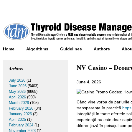
Home
Algorithms
Guidelines
Authors
Abou
NV Casino – Deoarec
Archives
July 2026
(1)
June 4, 2026
June 2026
(5403)
May 2026
(8865)
April 2026
(550)
Când vine vorba de pariurile 
March 2026
(105)
transparența în practică
https
February 2026
(34)
integrității în toate ofertele
January 2026
(2)
April 2025
(1)
experiență nu este doar captiva
February 2024
(1)
diferențiază în peisajul compe
November 2023
(1)