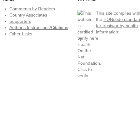
Comments by Readers
This site complies wit
Country Associates
the
HONcode standar
Supporters
for trustworthy health
Author's Instructions/Citations
information:
Other Links
verify here
.