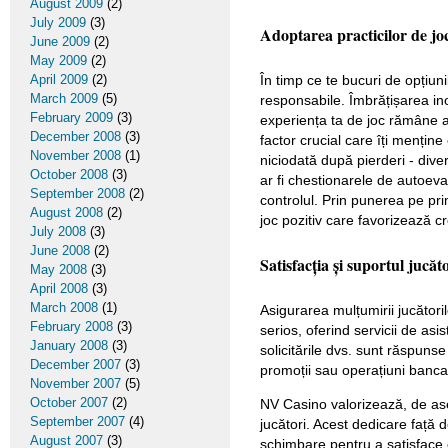
August 2009
(2)
July 2009
(3)
Adoptarea practicilor de jo
June 2009
(2)
May 2009
(2)
April 2009
(2)
În timp ce te bucuri de opțiuni
March 2009
(5)
responsabile. Îmbrățișarea ino
February 2009
(3)
experiența ta de joc rămâne agr
December 2008
(3)
factor crucial care îți menține
November 2008
(1)
niciodată după pierderi - dive
October 2008
(3)
ar fi chestionarele de autoeva
September 2008
(2)
controlul. Prin punerea pe pri
August 2008
(2)
joc pozitiv care favorizează c
July 2008
(3)
June 2008
(2)
Satisfacția și suportul jucăt
May 2008
(3)
April 2008
(3)
March 2008
(1)
Asigurarea mulțumirii jucători
February 2008
(3)
serios, oferind servicii de asi
January 2008
(3)
solicitările dvs. sunt răspun
December 2007
(3)
promoții sau operațiuni banca
November 2007
(5)
October 2007
(2)
NV Casino valorizează, de ase
September 2007
(4)
jucători. Acest dedicare față
August 2007
(3)
schimbare pentru a satisface c