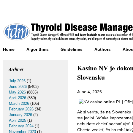
Home
Algorithms
Guidelines
Authors
Abou
Kasíno NV je dokon
Archives
Slovensku
July 2026
(1)
June 2026
(5403)
June 4, 2026
May 2026
(8865)
April 2026
(550)
March 2026
(105)
February 2026
(34)
Ak si veríte, že na Slovensku
January 2026
(2)
ste jediní. Vďaka impozantne
April 2025
(1)
nebudete chcieť nechať ujsť. N
February 2024
(1)
Chcete vedieť, čo ho robí ta
November 2023
(1)