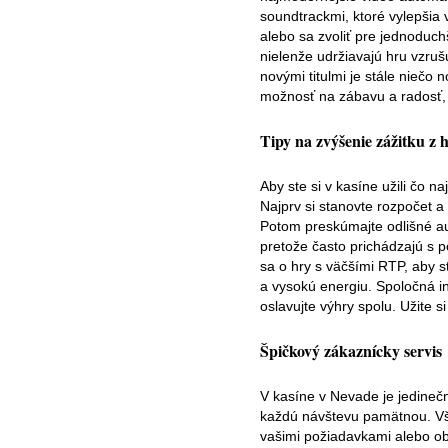
soundtrackmi, ktoré vylepšia 
alebo sa zvoliť pre jednoduch
nielenže udržiavajú hru vzruš
novými titulmi je stále niečo
možnosť na zábavu a radosť,
Tipy na zvýšenie zážitku z 
Aby ste si v kasíne užili čo n
Najprv si stanovte rozpočet a
Potom preskúmajte odlišné au
pretože často prichádzajú s
sa o hry s väčšími RTP, aby st
a vysokú energiu. Spoločná int
oslavujte výhry spolu. Užite si
Špičkový zákaznícky servis
V kasíne v Nevade je jedinečn
každú návštevu pamätnou. Vši
vašimi požiadavkami alebo ob