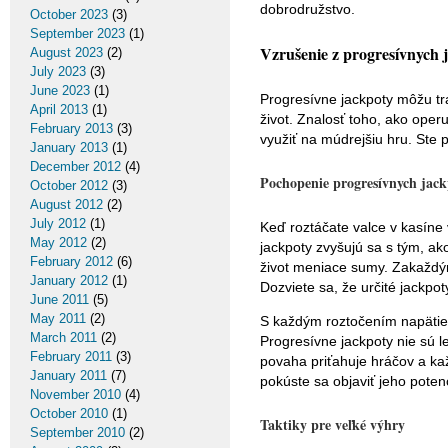
dobrodružstvo.
October 2023
(3)
September 2023
(1)
Vzrušenie z progresívnych 
August 2023
(2)
July 2023
(3)
June 2023
(1)
Progresívne jackpoty môžu t
April 2013
(1)
život. Znalosť toho, ako oper
February 2013
(3)
využiť na múdrejšiu hru. Ste 
January 2013
(1)
December 2012
(4)
Pochopenie progresívnych jack
October 2012
(3)
August 2012
(2)
July 2012
(1)
Keď roztáčate valce v kasíne
May 2012
(2)
jackpoty zvyšujú sa s tým, ak
February 2012
(6)
život meniace sumy. Zakaždým
January 2012
(1)
Dozviete sa, že určité jackp
June 2011
(5)
May 2011
(2)
S každým roztočením napätie 
March 2011
(2)
Progresívne jackpoty nie sú l
February 2011
(3)
povaha priťahuje hráčov a kaž
January 2011
(7)
pokúste sa objaviť jeho potenc
November 2010
(4)
October 2010
(1)
Taktiky pre veľké výhry
September 2010
(2)