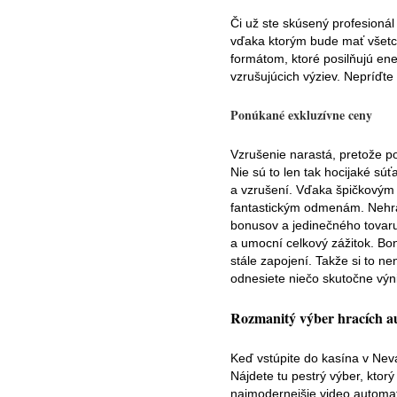
Či už ste skúsený profesioná
vďaka ktorým bude mať všetci
formátom, ktoré posilňujú en
vzrušujúcich výziev. Nepríďte
Ponúkané exkluzívne ceny
Vzrušenie narastá, pretože p
Nie sú to len tak hocijaké sú
a vzrušení. Vďaka špičkovým 
fantastickým odmenám. Nehrát
bonusov a jedinečného tovaru
a umocní celkový zážitok. Bo
stále zapojení. Takže si to ne
odnesiete niečo skutočne vý
Rozmanitý výber hracích a
Keď vstúpite do kasína v Nev
Nájdete tu pestrý výber, ktor
najmodernejšie video automat