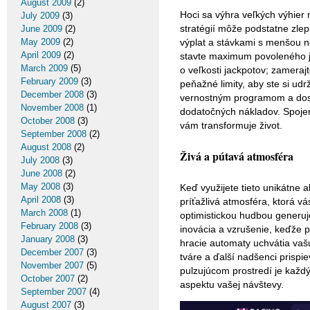
August 2009
(2)
Hoci sa výhra veľkých výhier 
July 2009
(3)
stratégií môže podstatne zlep
June 2009
(2)
May 2009
(2)
výplat a stávkami s menšou n
April 2009
(2)
stavte maximum povoleného ja
March 2009
(5)
o veľkosti jackpotov; zameraj
February 2009
(3)
peňažné limity, aby ste si udr
December 2008
(3)
vernostným programom a dosta
November 2008
(1)
dodatočných nákladov. Spojení
October 2008
(3)
vám transformuje život.
September 2008
(2)
August 2008
(2)
Živá a pútavá atmosféra
July 2008
(3)
June 2008
(2)
May 2008
(3)
Keď využijete tieto unikátne a
April 2008
(3)
príťažlivá atmosféra, ktorá vá
March 2008
(1)
optimistickou hudbou generuj
February 2008
(3)
inovácia a vzrušenie, keďže p
January 2008
(3)
hracie automaty uchvátia vaš
December 2007
(3)
tváre a ďalší nadšenci prispie
November 2007
(5)
pulzujúcom prostredí je každ
October 2007
(2)
aspektu vašej návštevy.
September 2007
(4)
August 2007
(3)