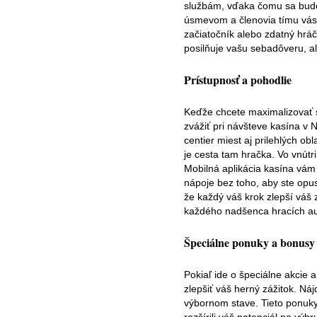
službám, vďaka čomu sa budete
úsmevom a členovia tímu vás 
začiatočník alebo zdatný hrá
posilňuje vašu sebadôveru, al
Prístupnosť a pohodlie
Keďže chcete maximalizovať s
zvážiť pri návšteve kasína v
centier miest aj prilehlých 
je cesta tam hračka. Vo vnútr
Mobilná aplikácia kasína vám
nápoje bez toho, aby ste opus
že každý váš krok zlepší váš
každého nadšenca hracích a
Špeciálne ponuky a bonusy
Pokiaľ ide o špeciálne akcie
zlepšiť váš herný zážitok. Náj
výbornom stave. Tieto ponuky 