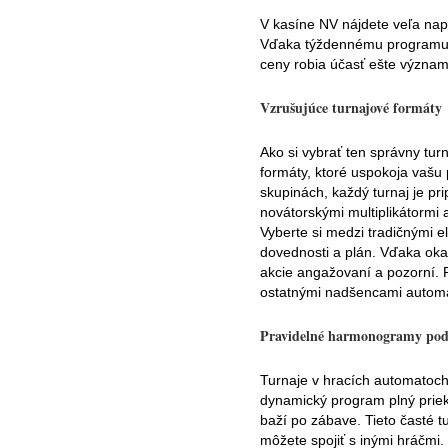
V kasíne NV nájdete veľa nap
Vďaka týždennému programu ud
ceny robia účasť ešte význam
Vzrušujúce turnajové formáty
Ako si vybrať ten správny tu
formáty, ktoré uspokoja vašu 
skupinách, každý turnaj je pr
novátorskými multiplikátormi 
Vyberte si medzi tradičnými 
dovednosti a plán. Vďaka oka
akcie angažovaní a pozorní. P
ostatnými nadšencami automat
Pravidelné harmonogramy pod
Turnaje v hracích automatoch
dynamický program plný priek
baží po zábave. Tieto časté t
môžete spojiť s inými hráčmi.