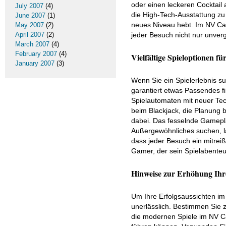
oder einen leckeren Cocktail
July 2007
(4)
die High-Tech-Ausstattung zu g
June 2007
(1)
neues Niveau hebt. Im NV Cas
May 2007
(2)
April 2007
(2)
jeder Besuch nicht nur unverg
March 2007
(4)
February 2007
(4)
Vielfältige Spieloptionen fü
January 2007
(3)
Wenn Sie ein Spielerlebnis su
garantiert etwas Passendes fin
Spielautomaten mit neuer Tech
beim Blackjack, die Planung b
dabei. Das fesselnde Gamepla
Außergewöhnliches suchen, l
dass jeder Besuch ein mitreiß
Gamer, der sein Spielabenteu
Hinweise zur Erhöhung Ihre
Um Ihre Erfolgsaussichten im 
unerlässlich. Bestimmen Sie z
die modernen Spiele im NV Ca