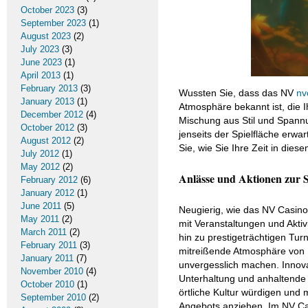
October 2023
(3)
September 2023
(1)
August 2023
(2)
July 2023
(3)
June 2023
(1)
April 2013
(1)
February 2013
(3)
Wussten Sie, dass das NV
nv
January 2013
(1)
Atmosphäre bekannt ist, die 
December 2012
(4)
Mischung aus Stil und Spannu
October 2012
(3)
jenseits der Spielfläche erw
August 2012
(2)
Sie, wie Sie Ihre Zeit in die
July 2012
(1)
May 2012
(2)
Anlässe und Aktionen zur S
February 2012
(6)
January 2012
(1)
June 2011
(5)
Neugierig, wie das NV Casino
May 2011
(2)
mit Veranstaltungen und Akti
March 2011
(2)
hin zu prestigeträchtigen Tur
February 2011
(3)
mitreißende Atmosphäre von 
January 2011
(7)
unvergesslich machen. Innov
November 2010
(4)
Unterhaltung und anhaltende 
October 2010
(1)
örtliche Kultur würdigen un
September 2010
(2)
Angebots anziehen. Im NV Casi