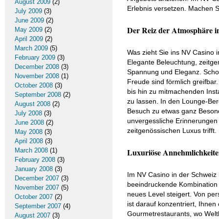
August 2009
(2)
Erlebnis versetzen. Machen Sie
July 2009
(3)
June 2009
(2)
Der Reiz der Atmosphäre 
May 2009
(2)
April 2009
(2)
March 2009
(5)
Was zieht Sie ins NV Casino i
February 2009
(3)
Elegante Beleuchtung, zeitg
December 2008
(3)
Spannung und Eleganz. Schon 
November 2008
(1)
Freude sind förmlich greifba
October 2008
(3)
bis hin zu mitmachenden Insta
September 2008
(2)
zu lassen. In den Lounge-Ber
August 2008
(2)
Besuch zu etwas ganz Besond
July 2008
(3)
unvergessliche Erinnerungen 
June 2008
(2)
zeitgenössischen Luxus trifft.
May 2008
(3)
April 2008
(3)
March 2008
(1)
Luxuriöse Annehmlichkeite
February 2008
(3)
January 2008
(3)
Im NV Casino in der Schweiz is
December 2007
(3)
beeindruckende Kombination 
November 2007
(5)
neues Level steigert. Von per
October 2007
(2)
ist darauf konzentriert, Ihnen
September 2007
(4)
Gourmetrestaurants, wo Weltk
August 2007
(3)