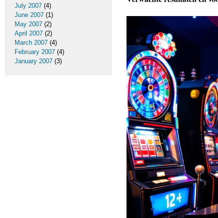
July 2007
(4)
June 2007
(1)
May 2007
(2)
April 2007
(2)
March 2007
(4)
February 2007
(4)
January 2007
(3)