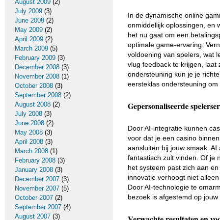
August 2009
(2)
July 2009
(3)
In de dynamische online gamin
June 2009
(2)
onmiddellijk oplossingen, en
May 2009
(2)
het nu gaat om een betalings
April 2009
(2)
optimale game-ervaring. Verni
March 2009
(5)
voldoening van spelers, wat le
February 2009
(3)
vlug feedback te krijgen, laat
December 2008
(3)
ondersteuning kun je je richte
November 2008
(1)
eersteklas ondersteuning om 
October 2008
(3)
September 2008
(2)
Gepersonaliseerde spelerser
August 2008
(2)
July 2008
(3)
June 2008
(2)
Door AI-integratie kunnen ca
May 2008
(3)
voor dat je een casino binnen
April 2008
(3)
aansluiten bij jouw smaak. AI 
March 2008
(1)
fantastisch zult vinden. Of j
February 2008
(3)
het systeem past zich aan en
January 2008
(3)
innovatie verhoogt niet alleen
December 2007
(3)
Door AI-technologie te omarm
November 2007
(5)
bezoek is afgestemd op jouw
October 2007
(2)
September 2007
(4)
August 2007
(3)
Verwachte resultaten en voo