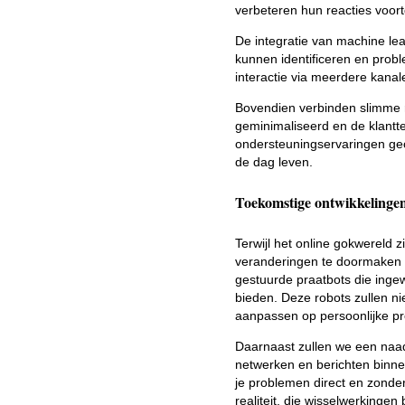
verbeteren hun reacties voor
De integratie van machine le
kunnen identificeren en prob
interactie via meerdere kanale
Bovendien verbinden slimme 
geminimaliseerd en de klant
ondersteuningservaringen geo
de dag leven.
Toekomstige ontwikkelingen
Terwijl het online gokwereld z
veranderingen te doormaken di
gestuurde praatbots die inge
bieden. Deze robots zullen ni
aanpassen op persoonlijke pr
Daarnaast zullen we een naadl
netwerken en berichten binn
je problemen direct en zonder 
realiteit, die wisselwerkinge