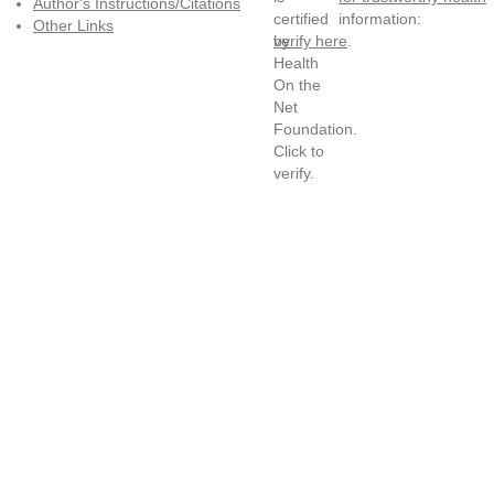
Author's Instructions/Citations
information:
Other Links
verify here
.