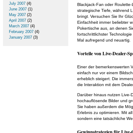
July 2007
(4)
Blackjack-Fan oder Roulette-Li
June 2007
(1)
strategische Tiefe, während L
May 2007
(2)
bringt. Versuchen Sie Ihr Gl
April 2007
(2)
Einfachheit immer beliebter 
March 2007
(4)
Pokertische aus, an denen Si
February 2007
(4)
fortschrittlichster Technologi
January 2007
(3)
Mal aufregend und neuartig.
Vorteile von Live-Dealer-Sp
Einer der bemerkenswerten Vor
einfach nur vor einem Bildsch
erheblich steigert. Die imme
die Interaktion mit dem Deale
Darüber hinaus nutzen Live-De
hochauflösende Bilder und gro
Sie haben außerdem die Mögli
Erlebnis zu optimieren. Mit al
sondern eine tatsächliche We
Gewinnstrategien für Live-