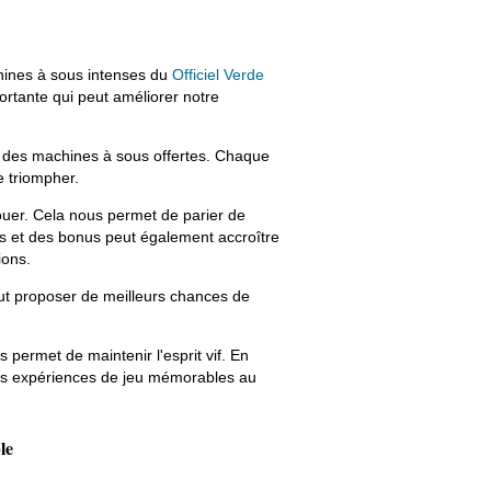
hines à sous intenses du
Officiel Verde
rtante qui peut améliorer notre
es des machines à sous offertes. Chaque
e triompher.
jouer. Cela nous permet de parier de
ns et des bonus peut également accroître
ions.
eut proposer de meilleurs chances de
s permet de maintenir l'esprit vif. En
des expériences de jeu mémorables au
le