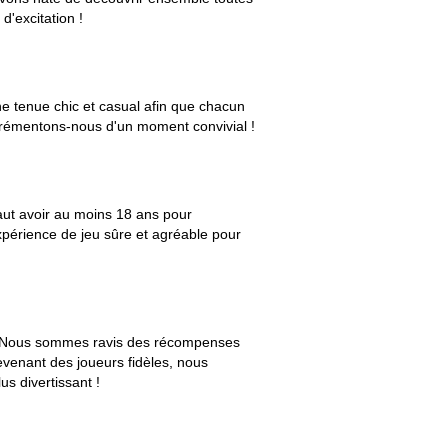
d'excitation !
 tenue chic et casual afin que chacun
agrémentons-nous d'un moment convivial !
 faut avoir au moins 18 ans pour
 expérience de jeu sûre et agréable pour
! Nous sommes ravis des récompenses
evenant des joueurs fidèles, nous
us divertissant !