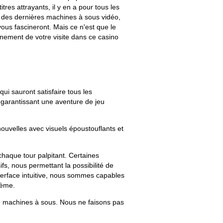
tres attrayants, il y en a pour tous les
 des dernières machines à sous vidéo,
us fascineront. Mais ce n'est que le
nement de votre visite dans ce casino
ui sauront satisfaire tous les
garantissant une aventure de jeu
uvelles avec visuels époustouflants et
chaque tour palpitant. Certaines
s, nous permettant la possibilité de
terface intuitive, nous sommes capables
lème.
de machines à sous. Nous ne faisons pas