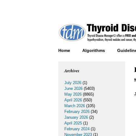
Home
Algorithms
Guidelin
Archives
July 2026
(1)
June 2026
(5403)
May 2026
(8865)
April 2026
(550)
March 2026
(105)
February 2026
(34)
January 2026
(2)
April 2025
(1)
February 2024
(1)
November 2023
(1)