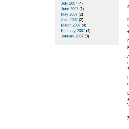
July 2007
(4)
June 2007
(1)
May 2007
(2)
April 2007
(2)
March 2007
(4)
February 2007
(4)
January 2007
(3)