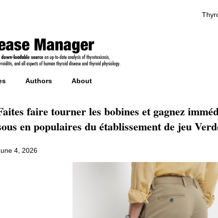
Thyro
es
Authors
About
Faites faire tourner les bobines et gagnez imm
sous en populaires du établissement de jeu Verd
June 4, 2026