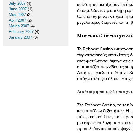
July 2007
(4)
κοινότητας μεταξύ των επισκ
June 2007
(1)
διασφαλίζοντας μια πλήρη εμπ
May 2007
(2)
Casino όχι μόνο ενισχύει τη 
April 2007
(2)
μεγαλύτερες διαμονές και τη
March 2007
(4)
February 2007
(4)
Μια ποικιλία παιχνιδιώ
January 2007
(3)
Το Robocat Casino εντυπωσιάζ
περιστασιακούς επισκέπτες όσ
ενσωματώνονται άψογα στις π
επιτραπέζια παιχνίδια μέχρι
Αυτό το ποικίλο τοπίο τυχερών
υπάρχει κάτι για όλους, στο
Διαθέσιμη ποικιλία παιχνι
Στο Robocat Casino, το τοπί
και επιπέδων δεξιοτήτων. Η π
πόκερ και ρουλέτα, που προσε
μια ευρεία επιλογή από κουλ
προσελκύοντας όσους ψάχνουν