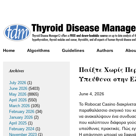
Home
Algorithms
Guidelines
Authors
Abou
Παίξτε Χωρίς Πε
Archives
Υπεύθυνα στην Ελ
July 2026
(1)
June 2026
(5403)
June 4, 2026
May 2026
(8865)
April 2026
(550)
Το Robocat Casino διακρίνετα
March 2026
(105)
παραθαλάσσιο σκηνικό του και
February 2026
(34)
να ανακαλύψουν ένα συνδυασ
January 2026
(2)
που καλύπτουν διάφορα γούστ
April 2025
(1)
υπεύθυνες πρακτικές. Πώς εγ
February 2024
(1)
Η απάντηση μπορεί να ξαφνιά
November 2023
(1)