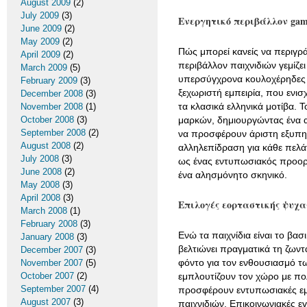
August 2009
(2)
July 2009
(3)
Ενεργητικό περιβάλλον gam
June 2009
(2)
May 2009
(2)
Πώς μπορεί κανείς να περιγρ
April 2009
(2)
περιβάλλον παιχνιδιών γεμίζε
March 2009
(5)
υπερσύγχρονα κουλοχέρηδες κ
February 2009
(3)
ξεχωριστή εμπειρία, που ενισ
December 2008
(3)
τα κλασικά ελληνικά μοτίβα. 
November 2008
(1)
October 2008
(3)
μαρκών, δημιουργώντας ένα α
September 2008
(2)
να προσφέρουν άριστη εξυπη
August 2008
(2)
αλληλεπίδραση για κάθε πελά
July 2008
(3)
ως ένας εντυπωσιακός προορι
June 2008
(2)
ένα αλησμόνητο σκηνικό.
May 2008
(3)
April 2008
(3)
Επιλογές εορταστικής ψυχ
March 2008
(1)
February 2008
(3)
Ενώ τα παιχνίδια είναι το βα
January 2008
(3)
βελτιώνει πραγματικά τη ζων
December 2007
(3)
φόντο για τον ενθουσιασμό τ
November 2007
(5)
October 2007
(2)
εμπλουτίζουν τον χώρο με πολ
September 2007
(4)
προσφέρουν εντυπωσιακές εμ
August 2007
(3)
παιχνιδιών. Επικοινωνιακές ε