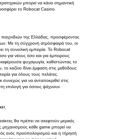
τρατηγικών μπορεί να κάνει σημαντική
ροσφέρει το Robocat Casino.
ν παιχνιδιών της Ελλάδας, προσφέροντας
ων. Με τη σύγχρονη ατμόσφαιρά του, οι
ι τη συνολική εμπειρία. Το Robocat
όσο για νέους όσο και για έμπειρους
ενδιαφέρουσα ψυχαγωγία, καθιστώντας το
 το καζίνο δίνει έμφαση στις μεθόδους
ειρία για όλους τους πελάτες.
ι συνεχώς για να ανταποκριθεί στις
τη επιλογή για όσους ψάχνουν
ίας
αίκτες θα πρέπει να σκεφτούν μερικές
ους μηχανισμούς κάθε game μπορεί να
μός ενός προϋπολογισμού και η τήρησή