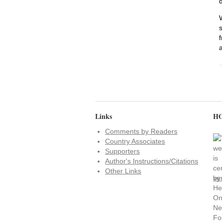
Links
HO
Comments by Readers
Country Associates
Supporters
Author's Instructions/Citations
Other Links
ve