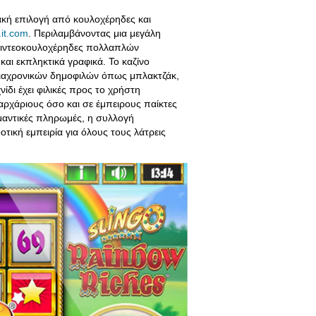
ιακή επιλογή από κουλοχέρηδες και
.it.com
. Περιλαμβάνοντας μια μεγάλη
 βιντεοκουλοχέρηδες πολλαπλών
αι εκπληκτικά γραφικά. Το καζίνο
 διαχρονικών δημοφιλών όπως μπλακτζάκ,
ίδι έχει φιλικές προς το χρήστη
αρχάριους όσο και σε έμπειρους παίκτες
ημαντικές πληρωμές, η συλλογή
τική εμπειρία για όλους τους λάτρεις