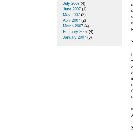
July 2007
(4)
June 2007
(1)
May 2007
(2)
April 2007
(2)
March 2007
(4)
February 2007
(4)
January 2007
(3)