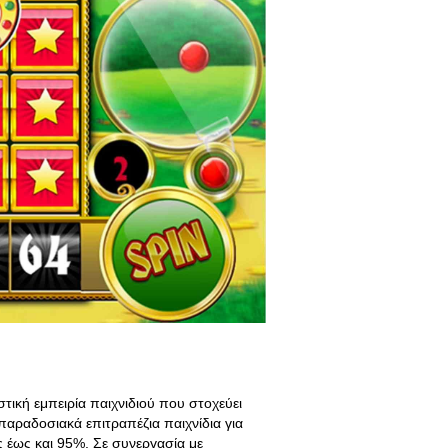
τική εμπειρία παιχνιδιού που στοχεύει
παραδοσιακά επιτραπέζια παιχνίδια για
ς έως και 95%. Σε συνεργασία με