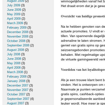
August 2009
(2)
winmogelijkheden vanaf het b
July 2009
(3)
Het draait erom dat je je gew
June 2009
(2)
May 2009
(2)
Overzicht van huidige promoti
April 2009
(2)
March 2009
(5)
Na te hebben genoten van de 
February 2009
(3)
actuele promoties. U vindt er
December 2008
(3)
tillen. Van spannende dagelij
November 2008
(1)
adrenaline te laten stromen.
October 2008
(3)
geniet van gratis spins op g
September 2008
(2)
August 2008
(2)
seizoensgebonden promoties v
July 2008
(3)
behalen. Met regelmatige upda
June 2008
(2)
de virtuele gamingwereld verk
May 2008
(3)
April 2008
(3)
Voordelen van het loyaliteits
March 2008
(1)
February 2008
(3)
Als je een trouwe klant bent 
January 2008
(3)
vinden. Het is ontworpen om s
December 2007
(3)
Naarmate je punten verzamelt 
November 2007
(5)
gratis spins, cashback-opties
October 2007
(2)
je gepersonaliseerde aanbied
September 2007
(4)
August 2007
(3)
leuker wordt. Hoe meer je spe