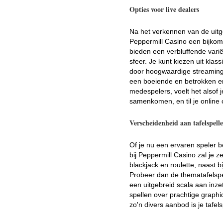
Opties voor live dealers
Na het verkennen van de uitgeb
Peppermill Casino een bijkom
bieden een verbluffende varië
sfeer. Je kunt kiezen uit klas
door hoogwaardige streamingt
een boeiende en betrokken er
medespelers, voelt het alsof 
samenkomen, en til je online
Verscheidenheid aan tafelspell
Of je nu een ervaren speler b
bij Peppermill Casino zal je z
blackjack en roulette, naast 
Probeer dan de thematafelspel
een uitgebreid scala aan inze
spellen over prachtige graphi
zo'n divers aanbod is je taf