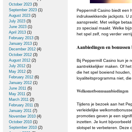
October 2023
(3)
September 2023
(1)
Peppermill Casino biedt een h
August 2023
(2)
indrukwekkende jackpots. U zu
July 2023
(3)
aanspreekt. Met veilige betaa
June 2023
(1)
zo speciaal maakt. Welke bij
April 2013
(1)
het spel zelf, nog verder verr
February 2013
(3)
January 2013
(1)
Aanbiedingen en bonussen 
December 2012
(4)
October 2012
(3)
August 2012
(2)
Bij Peppermill Casino kun je
July 2012
(1)
aantrekkelijker maken. Of he
May 2012
(2)
die het spel boeiend houden,
February 2012
(6)
loyaliteitsprogramma niet, di
January 2012
(1)
June 2011
(5)
Welkomstbonusaanbiedingen
May 2011
(2)
March 2011
(2)
Tijdens je bezoek aan het Pep
February 2011
(3)
verleidelijke welkomstbonusse
January 2011
(7)
promoties geven je een signi
November 2010
(4)
inzetten. Je kunt bijvoorbeel
October 2010
(1)
September 2010
(2)
slotspel te verbeteren. Deze 