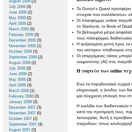
August 2009
(2)
July 2009
(3)
Το Gonzo's Quest προσφέρει 
June 2009
(2)
στοιχεία που εναλλάσσουν, ε
May 2009
(2)
Οι πλατφόρμες online παιχνι
April 2009
(2)
το Starburst, το Book of Dead 
March 2009
(5)
Τα βελτιωμένα μέτρα ασφαλεί
February 2009
(3)
τους πλατφόρμες διαδικτυακώ
December 2008
(3)
Η αυξανομένη ροπή προς τα κι
November 2008
(1)
του νεότερου πληθυσμού στη
October 2008
(3)
Οι επερχόμενες τάσεις μπορε
September 2008
(2)
νοημοσύνης (AI) στις παιχνιδ
August 2008
(2)
July 2008
(3)
Η γοητεία των online τ
June 2008
(2)
May 2008
(3)
Ενώ τα παραδοσιακά τυχερά πα
April 2008
(3)
κληρονομιά, η άνοδος των δι
March 2008
(1)
μια σύγχρονη επιλογή που στο
February 2008
(3)
January 2008
(3)
Η ευελιξία των διαδικτυακών 
December 2007
(3)
κατά την προτίμησή τους, π
November 2007
(5)
λειτουργίας. Αυτή η προσβασι
October 2007
(2)
παιχνιδιών, όπως κουλοχέρηδω
September 2007
(4)
August 2007
(3)