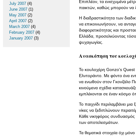
Επιπλέον, τα ενισχυμένα μέτ
July 2007
(4)
παικτών, καθώς μπορούν να δι
June 2007
(1)
May 2007
(2)
Η διαδραστικότητα των διαδι
April 2007
(2)
να επικοινωνήσουν, να ανταγ
March 2007
(4)
διαφορετικότητας και προστασ
February 2007
(4)
Ελλάδα, προσελκύοντας τόσο
January 2007
(3)
ψυχαγωγίας.
Ανασκόπηση του κουλοχέ
Το κουλοχέρη Gonzo's Quest 
Ελντοράντο. Με φόντο ένα εν
να ενωθούν στον Γκονζάλο Πι
κινούμενα σχέδια κατασκευάζο
εμπλέκονται σε έναν κόσμο όπ
Το παιχνίδι περιλαμβάνει μια
νίκες να ξεδιπλώνουν περαιτέ
Κάθε νικηφόρος συνδυασμός α
των αποτελεσμάτων.
Τα θεματικά στοιχεία όχι μόν