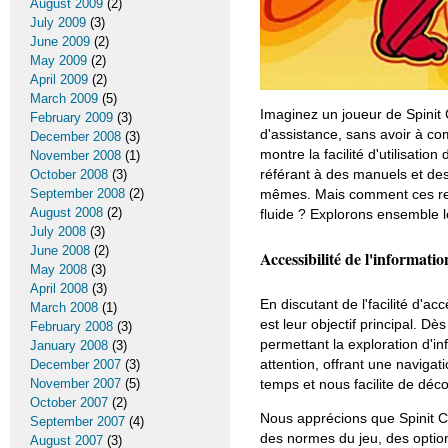
August 2009
(2)
July 2009
(3)
June 2009
(2)
May 2009
(2)
April 2009
(2)
March 2009
(5)
Imaginez un joueur de Spinit 
February 2009
(3)
d'assistance, sans avoir à co
December 2008
(3)
montre la facilité d'utilisati
November 2008
(1)
référant à des manuels et des
October 2008
(3)
mêmes. Mais comment ces ress
September 2008
(2)
August 2008
(2)
fluide ? Explorons ensemble 
July 2008
(3)
June 2008
(2)
Accessibilité de l'informatio
May 2008
(3)
April 2008
(3)
En discutant de l'facilité d'acc
March 2008
(1)
est leur objectif principal. D
February 2008
(3)
permettant la exploration d'in
January 2008
(3)
attention, offrant une naviga
December 2007
(3)
temps et nous facilite de déco
November 2007
(5)
October 2007
(2)
Nous apprécions que Spinit Ca
September 2007
(4)
des normes du jeu, des optio
August 2007
(3)