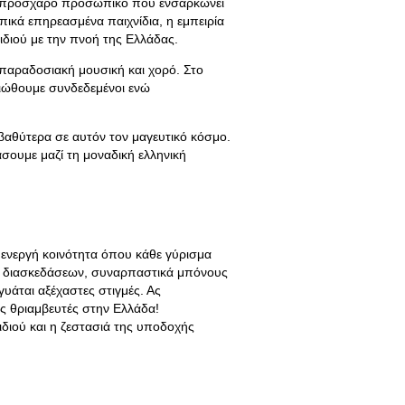
ει πρόσχαρο προσωπικό που ενσαρκώνει
οπικά επηρεασμένα παιχνίδια, η εμπειρία
ιδιού με την πνοή της Ελλάδας.
παραδοσιακή μουσική και χορό. Στο
νιώθουμε συνδεδεμένοι ενώ
βαθύτερα σε αυτόν τον μαγευτικό κόσμο.
άσουμε μαζί τη μοναδική ελληνική
α ενεργή κοινότητα όπου κάθε γύρισμα
γή διασκεδάσεων, συναρπαστικά μπόνους
υάται αξέχαστες στιγμές. Ας
ως θριαμβευτές στην Ελλάδα!
ιδιού και η ζεστασιά της υποδοχής