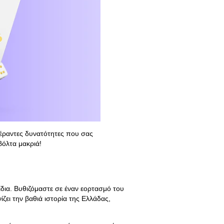
πέραντες δυνατότητες που σας
βόλτα μακριά!
δια. Βυθιζόμαστε σε έναν εορτασμό του
ίζει την βαθιά ιστορία της Ελλάδας,