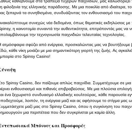
Καθώς καθιζάνουμε στα τραπέζια τυχερών παιχνιδιών, μας καλωσορίζ
τη φιλοξενία της ελληνικής παράδοσης. Με μια ποικιλία από ιδιαίτερα, τ
μας ξεπερνά τα συνηθισμένα, συνδυάζοντας τον ενθουσιασμό του παιχν
Ανακαλύπτουμε συνεχώς νέα δεδομένα, όπως θεματικές εκδηλώσεις με 
Spinsy, η καινοτομία συναντά την αυθεντικότητα, επιτρέποντάς μας να 
απολαμβάνουμε την τεχνογνωσία παιχνιδιών τελευταίας τεχνολογίας.
Η ατμόσφαιρα σφύζει από ενέργεια, προσκαλώντας μας να βουτήξουμε 
Εδώ, κάθε νίκη μοιάζει με μια σημαντικότερη γιορτή της ζωής. Ας αγκαλι
εμπειρία στο Spinsy Casino!
Σύναψη
Στο Spinsy Casino, δεν παίζουμε απλώς παιχνίδια. Συμμετέχουμε σε μι
φέρνει ενθουσιασμό και πιθανές επιβραβεύσεις. Με μια πλούσια επιλο
και ένα ξεχωριστό συνδυασμό ελλαδικής κουλτούρας, κάθε παρουσία εγγ
υποδεχτούμε, λοιπόν, τη ενέργεια μαζί και ας αφήσουμε το στίγμα μας 
Συμμετάσχετε μαζί μας στο Spinsy Casino, όπου η συγκίνηση του παιχν
δημιουργούν μια περιπέτεια που δεν συγκρίνεται με καμία άλλη.
Εντυπωσιακά Μπόνους και Προσφορές