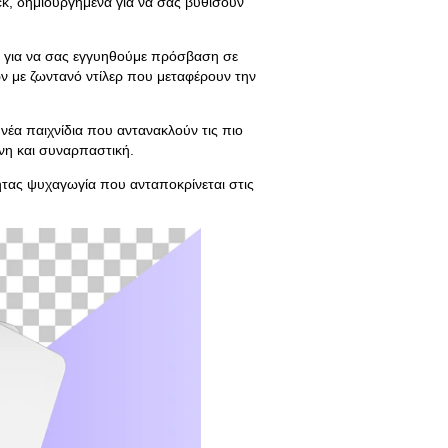
ck, δημιουργημένα για να σας βυθίσουν
 για να σας εγγυηθούμε πρόσβαση σε
 με ζωντανό ντίλερ που μεταφέρουν την
έα παιχνίδια που αντανακλούν τις πιο
νη και συναρπαστική.
τας ψυχαγωγία που ανταποκρίνεται στις