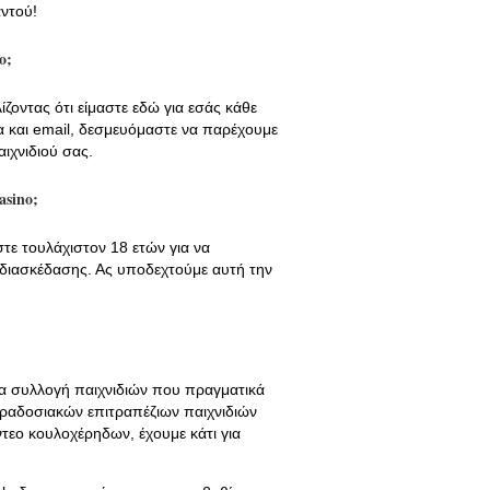
αντού!
o;
ζοντας ότι είμαστε εδώ για εσάς κάθε
 και email, δεσμευόμαστε να παρέχουμε
ιχνιδιού σας.
sino;
στε τουλάχιστον 18 ετών για να
 διασκέδασης. Ας υποδεχτούμε αυτή την
ία συλλογή παιχνιδιών που πραγματικά
αραδοσιακών επιτραπέζιων παιχνιδιών
τεο κουλοχέρηδων, έχουμε κάτι για