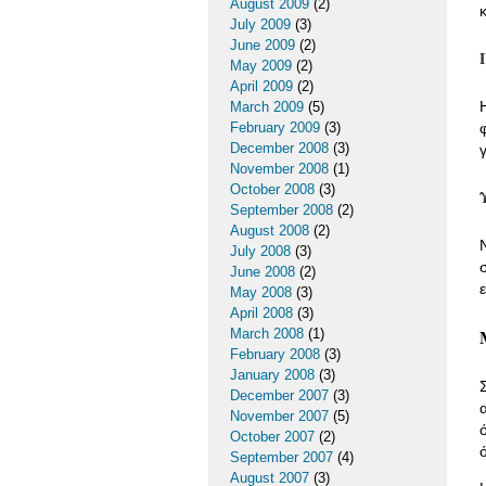
August 2009
(2)
July 2009
(3)
June 2009
(2)
May 2009
(2)
April 2009
(2)
March 2009
(5)
February 2009
(3)
December 2008
(3)
November 2008
(1)
October 2008
(3)
September 2008
(2)
August 2008
(2)
July 2008
(3)
June 2008
(2)
May 2008
(3)
April 2008
(3)
March 2008
(1)
February 2008
(3)
January 2008
(3)
December 2007
(3)
November 2007
(5)
October 2007
(2)
September 2007
(4)
August 2007
(3)