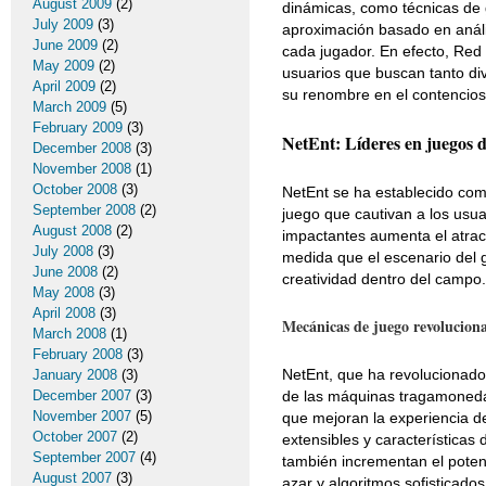
August 2009
(2)
dinámicas, como técnicas de g
July 2009
(3)
aproximación basado en análi
June 2009
(2)
cada jugador. En efecto, Red 
May 2009
(2)
usuarios que buscan tanto di
April 2009
(2)
su renombre en el contencios
March 2009
(5)
February 2009
(3)
NetEnt: Líderes en juegos 
December 2008
(3)
November 2008
(1)
October 2008
(3)
NetEnt se ha establecido como
September 2008
(2)
juego que cautivan a los usua
August 2008
(2)
impactantes aumenta el atrac
July 2008
(3)
medida que el escenario del 
June 2008
(2)
creatividad dentro del campo.
May 2008
(3)
April 2008
(3)
Mecánicas de juego revoluciona
March 2008
(1)
February 2008
(3)
NetEnt, que ha revolucionado
January 2008
(3)
December 2007
(3)
de las máquinas tragamonedas
November 2007
(5)
que mejoran la experiencia d
October 2007
(2)
extensibles y características
September 2007
(4)
también incrementan el poten
August 2007
(3)
azar y algoritmos sofisticados