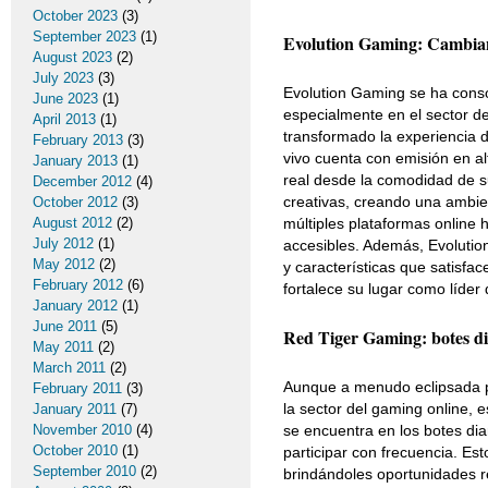
October 2023
(3)
September 2023
(1)
Evolution Gaming: Cambiand
August 2023
(2)
July 2023
(3)
Evolution Gaming se ha conso
June 2023
(1)
especialmente en el sector de
April 2013
(1)
transformado la experiencia 
February 2013
(3)
vivo cuenta con emisión en al
January 2013
(1)
real desde la comodidad de s
December 2012
(4)
creativas, creando una ambie
October 2012
(3)
August 2012
(2)
múltiples plataformas online
July 2012
(1)
accesibles. Además, Evoluti
May 2012
(2)
y características que satisfa
February 2012
(6)
fortalece su lugar como líde
January 2012
(1)
June 2011
(5)
Red Tiger Gaming: botes di
May 2011
(2)
March 2011
(2)
Aunque a menudo eclipsada p
February 2011
(3)
la sector del gaming online,
January 2011
(7)
November 2010
(4)
se encuentra en los botes di
October 2010
(1)
participar con frecuencia. Es
September 2010
(2)
brindándoles oportunidades r