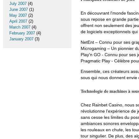
July 2007
(4)
June 2007
(1)
En découvrant l'monde fascin
May 2007
(2)
sous repose en grande partie 
April 2007
(2)
offrent non seulement des jeu
March 2007
(4)
de logiciels exceptionnels qu
February 2007
(4)
January 2007
(3)
NetEnt – Connu pour ses grap
Microgaming – Un pionnier du 
Play'n GO - Connu pour ses je
Pragmatic Play - Célèbre pour
Ensemble, ces créateurs assu
sous qui nous donnent envie d
Technologie de machines à sous
Chez Rainbet Casino, nous s
révolutionne l'expérience de j
sans cesse les limites du po
ambiances sonores enveloppa
les rouleaux en chute, les tou
tour singulier. De plus, des a