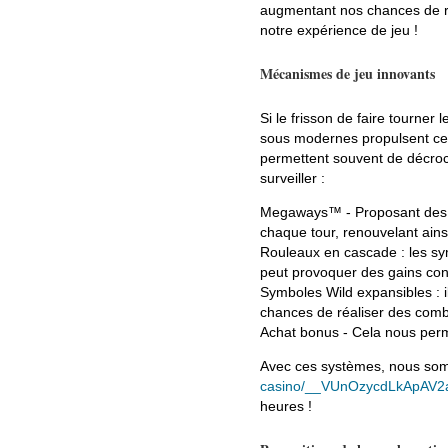
augmentant nos chances de re
notre expérience de jeu !
Mécanismes de jeu innovants
Si le frisson de faire tourne
sous modernes propulsent cett
permettent souvent de décroc
surveiller :
Megaways™ - Proposant des m
chaque tour, renouvelant ains
Rouleaux en cascade : les sy
peut provoquer des gains con
Symboles Wild expansibles : 
chances de réaliser des com
Achat bonus - Cela nous perme
Avec ces systèmes, nous so
casino/__VUnOzycdLkApAV
heures !