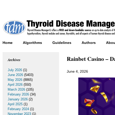
Home
Algorithms
Guidelines
Authors
Abou
Rainbet Casino – Da
Archives
July 2026
(1)
June 4, 2026
June 2026
(5403)
May 2026
(8865)
April 2026
(550)
March 2026
(105)
February 2026
(34)
January 2026
(2)
April 2025
(1)
February 2024
(1)
November 2023
(1)