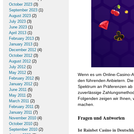
October 2023
(3)
September 2023
(1)
August 2023
(2)
July 2023
(3)
June 2023
(1)
April 2013
(1)
February 2013
(3)
January 2013
(1)
December 2012
(4)
October 2012
(3)
August 2012
(2)
July 2012
(1)
May 2012
(2)
Wenn es um Online-Casino-An
February 2012
(6)
den führenden Anbietern. Die
January 2012
(1)
Spektrum an Präferenzen ab 
June 2011
(5)
zuverlässige Zahlungsmethode
May 2011
(2)
Folgenden zeigen wir Ihnen, 
March 2011
(2)
machen.
February 2011
(3)
January 2011
(7)
Fragen und Antworten
November 2010
(4)
October 2010
(1)
Ist Rainbet Casino in Deutschl
September 2010
(2)