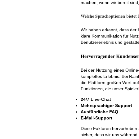
machen, wenn wir bereit sind
Welche Sprachoptionen bietet
Wir haben erkannt, dass der 
klare Kommunikation für Nutz
Benutzererlebnis und gestatte
Hervorragender Kundenser
Bei der Nutzung eines Online
komplettes Erlebnis. Bei Rain
die Plattform großen Wert auf 
Funktionen, die unser Spieler
24/7 Live-Chat
Mehrsprachiger Support
Ausführliche FAQ
E-Mail-Support
Diese Faktoren hervorheben z
sicher, dass wir uns während 