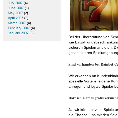
July 2007
(4)
June 2007
(1)
May 2007
(2)
April 2007
(2)
March 2007
(4)
February 2007
(4)
January 2007
(3)
Bei der Überprüfung von Schri
wie Einzahlungsbeschränkunge
sicheren Spielen anbieten. Di
geschützteres Spielumgebung
Sind vorhanden bei Rainbet 
Wir erkennen an Kundenbindu
spezielle Vorteile, eigene K
anregen und loyale Spieler be
Darf ich Games gratis versuche
Ja, wir können, viele Spiele
die Chance, uns mit den Spie