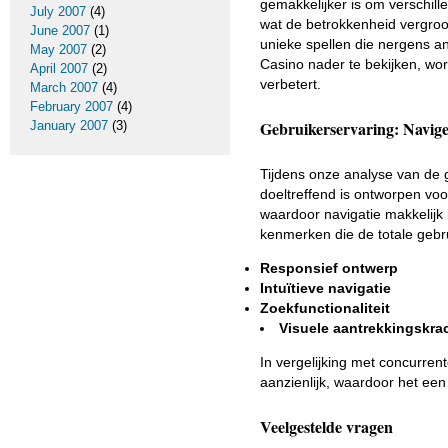
gemakkelijker is om verschil
July 2007
(4)
wat de betrokkenheid vergroo
June 2007
(1)
unieke spellen die nergens an
May 2007
(2)
Casino nader te bekijken, word
April 2007
(2)
verbetert.
March 2007
(4)
February 2007
(4)
Gebruikerservaring: Navige
January 2007
(3)
Tijdens onze analyse van de 
doeltreffend is ontworpen voo
waardoor navigatie makkelijk 
kenmerken die de totale gebru
Responsief ontwerp
Intuïtieve navigatie
Zoekfunctionaliteit
Visuele aantrekkingskra
In vergelijking met concurren
aanzienlijk, waardoor het een
Veelgestelde vragen