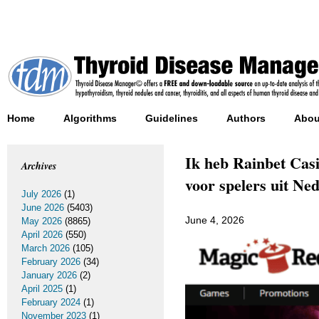
Home
Algorithms
Guidelines
Authors
Abou
Ik heb Rainbet Casi
Archives
voor spelers uit Ne
July 2026
(1)
June 2026
(5403)
June 4, 2026
May 2026
(8865)
April 2026
(550)
March 2026
(105)
February 2026
(34)
January 2026
(2)
April 2025
(1)
February 2024
(1)
November 2023
(1)