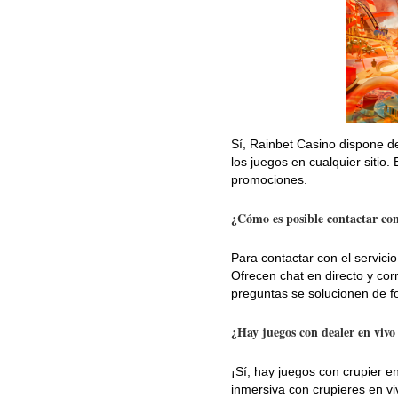
Sí, Rainbet Casino dispone de
los juegos en cualquier sitio.
promociones.
¿Cómo es posible contactar con 
Para contactar con el servicio
Ofrecen chat en directo y cor
preguntas se solucionen de fo
¿Hay juegos con dealer en vivo
¡Sí, hay juegos con crupier e
inmersiva con crupieres en vi