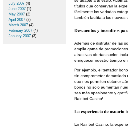
se adapte a tu estilo. Ademá
July 2007
(4)
títulos que conservan la expe
June 2007
(1)
fácilmente las variadas categ
May 2007
(2)
también facilita a los nuevos 
April 2007
(2)
March 2007
(4)
Descuentos y incentivos par
February 2007
(4)
January 2007
(3)
Además de disfrutar de las s
amplia gama de promociones 
atractivas ofertas suelen inc
enriquecer nuestro tiempo e
Por ejemplo, el tentador bon
sin comprometer demasiado n
que nos permiten obtener aún
bonos no solo aumentan nues
sea más apasionante y gratifi
Rainbet Casino!
La experiencia de usuario 
En Rainbet Casino, la experi