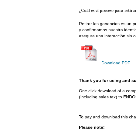
¿Cuál es el proceso para retira
Retirar las ganancias es un pr
y confirmamos nuestra identi
asegura una interacción sin 
Download PDF
Thank you for using and
One click download of a compl
(including sales tax) to 
To
pay and download
this cha
Please note: