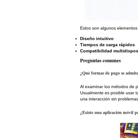
Estos son algunos elementos 
Diseño intuitivo
Tiempos de carga rápidos
Compatibilidad multidispos
Preguntas comunes
¿Qué formas de pago se admite
Al examinar los métodos de p
Usualmente es posible usar tar
una interacción sin problemas
¿Existe una aplicación móvil p