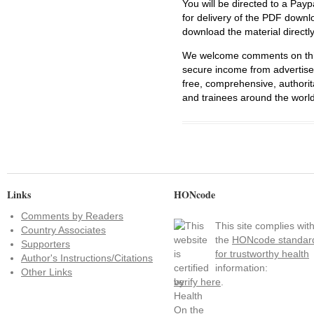
You will be directed to a Payp
for delivery of the PDF downl
download the material directl
We welcome comments on this 
secure income from advertisem
free, comprehensive, authorit
and trainees around the world
Links
HONcode
Comments by Readers
This site complies wit
Country Associates
the
HONcode standar
Supporters
for trustworthy health
Author's Instructions/Citations
information:
Other Links
verify here
.