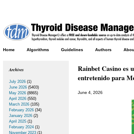
Home
Algorithms
Guidelines
Authors
Abou
Rainbet Casino es u
Archives
entretenido para M
July 2026
(1)
June 2026
(5403)
June 4, 2026
May 2026
(8865)
April 2026
(550)
March 2026
(105)
February 2026
(34)
January 2026
(2)
April 2025
(1)
February 2024
(1)
November 2023
(1)