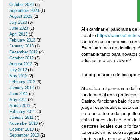
October 2023
(3)
September 2023
(1)
August 2023
(2)
July 2023
(3)
June 2023
(1)
Al examinar el panorama de 
April 2013
(1)
notable
https://rainsbet.net/e
February 2013
(3)
también su compromiso con la
January 2013
(1)
Examinaremos en detalle qué 
December 2012
(4)
confiable tanto para novato
October 2012
(3)
a los jugadores a volver?
August 2012
(2)
July 2012
(1)
La importancia de los apues
May 2012
(2)
February 2012
(6)
January 2012
(1)
Al analizar el panorama del 
June 2011
(5)
fundamental en la protección
May 2011
(2)
Casino, funcionan bajo riguro
March 2011
(2)
juego responsables. Esta conf
February 2011
(3)
para un entorno de juego flor
January 2011
(7)
así la honestidad general de 
November 2010
(4)
gestores legales que prioriza
October 2010
(1)
autorización no solo resgua
September 2010
(2)
fuerte y activo en todo Méxic