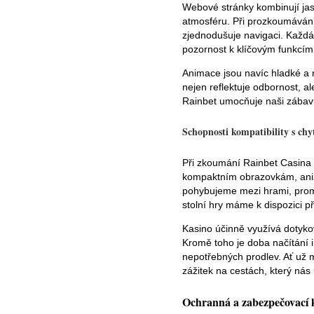
Webové stránky kombinují jas
atmosféru. Při prozkoumávání 
zjednodušuje navigaci. Každá
pozornost k klíčovým funkcím
Animace jsou navíc hladké a n
nejen reflektuje odbornost, a
Rainbet umocňuje naši zábavu
Schopnosti kompatibility s chy
Při zkoumání Rainbet Casina n
kompaktním obrazovkám, aniž 
pohybujeme mezi hrami, promo
stolní hry máme k dispozici př
Kasino účinně využívá dotykov
Kromě toho je doba načítání 
nepotřebných prodlev. Ať už 
zážitek na cestách, který nás 
Ochranná a zabezpečovací 