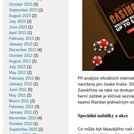
October 2023
(3)
September 2023
(1)
August 2023
(2)
July 2023
(3)
June 2023
(1)
April 2013
(1)
February 2013
(3)
January 2013
(1)
December 2012
(4)
October 2012
(3)
August 2012
(2)
July 2012
(1)
May 2012
(2)
Při analýze oficiálních inter
February 2012
(6)
navrženy pro české hráče. Dí
January 2012
(1)
June 2011
(5)
Zaměříme se také na dostupné 
May 2011
(2)
herní zážitek je klíčové sezn
March 2011
(2)
kasino Rainbet jedinečným od 
February 2011
(3)
January 2011
(7)
Speciální nabídky a akce
November 2010
(4)
October 2010
(1)
Co může být lákavějšího než 
September 2010
(2)