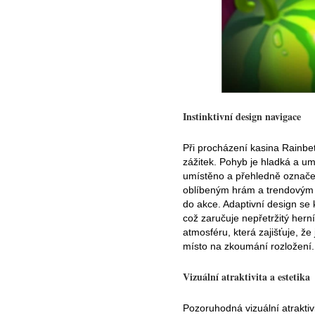
Instinktivní design navigace
Při procházení kasina Rainbet 
zážitek. Pohyb je hladká a u
umístěno a přehledně označe
oblíbeným hrám a trendovým 
do akce. Adaptivní design se
což zaručuje nepřetržitý her
atmosféru, která zajišťuje, ž
místo na zkoumání rozložení.
Vizuální atraktivita a estetika
Pozoruhodná vizuální atraktiv