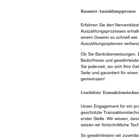
Rasanter Auszahlungsprozess
Erfahren Sie den Nervenkitze
Auszahlungsprozesses erhalt
einem Gewinn so schnell wie 
Auszahlungsoptionen verbesser
Ob Sie Banküberweisungen, E-
Bedürfnisse und gewährleistet
Sie jederzeit, wo sich Ihre G
Seite und garantiert für eine
gemeinsam!
Geschützte Transaktionstechno
Unser Engagement für ein pr
geschützte Transaktionstechn
erster Stelle. Wir wissen, da
setzen wir fortschrittliche T
So gewährleisten wir zuverlä