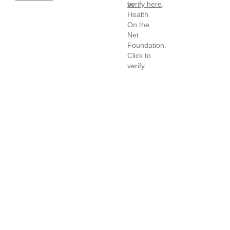
verify here
.