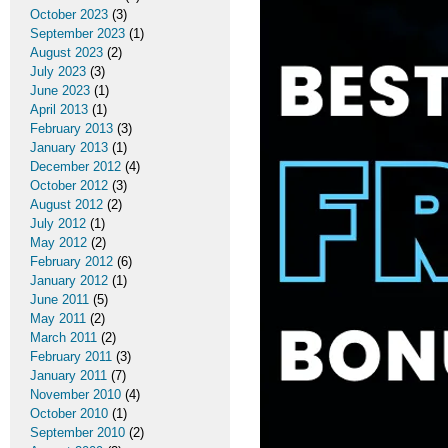
October 2023
(3)
September 2023
(1)
August 2023
(2)
July 2023
(3)
June 2023
(1)
April 2013
(1)
February 2013
(3)
January 2013
(1)
December 2012
(4)
October 2012
(3)
August 2012
(2)
July 2012
(1)
May 2012
(2)
February 2012
(6)
January 2012
(1)
June 2011
(5)
May 2011
(2)
March 2011
(2)
February 2011
(3)
January 2011
(7)
November 2010
(4)
October 2010
(1)
September 2010
(2)