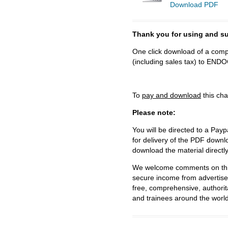
Download PDF
Thank you for using and
One click download of a compl
(including sales tax) to 
To
pay and download
this cha
Please note:
You will be directed to a Payp
for delivery of the PDF downl
download the material directl
We welcome comments on this 
secure income from advertisem
free, comprehensive, authorit
and trainees around the world