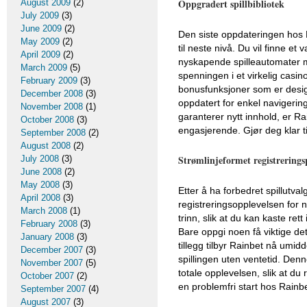
Oppgradert spillbibliotek
August 2009
(2)
July 2009
(3)
June 2009
(2)
Den siste oppdateringen hos R
May 2009
(2)
til neste nivå. Du vil finne et 
April 2009
(2)
nyskapende spilleautomater me
March 2009
(5)
spenningen i et virkelig casi
February 2009
(3)
bonusfunksjoner som er design
December 2008
(3)
oppdatert for enkel navigerin
November 2008
(1)
garanterer nytt innhold, er Ra
October 2008
(3)
engasjerende. Gjør deg klar ti
September 2008
(2)
August 2008
(2)
Strømlinjeformet registrerings
July 2008
(3)
June 2008
(2)
May 2008
(3)
Etter å ha forbedret spillutv
April 2008
(3)
registreringsopplevelsen for n
March 2008
(1)
trinn, slik at du kan kaste rett
February 2008
(3)
Bare oppgi noen få viktige deta
January 2008
(3)
tillegg tilbyr Rainbet nå umid
December 2007
(3)
spillingen uten ventetid. De
November 2007
(5)
totale opplevelsen, slik at du
October 2007
(2)
en problemfri start hos Rainb
September 2007
(4)
August 2007
(3)