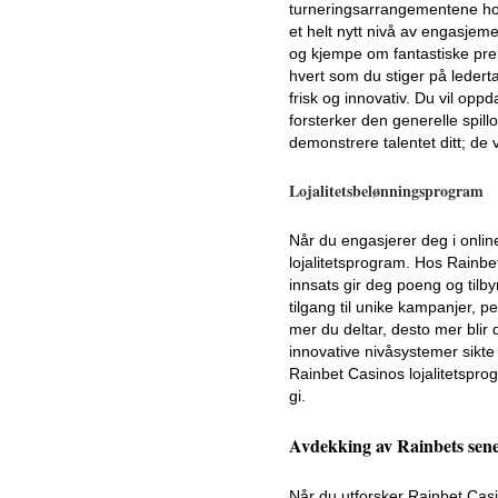
turneringsarrangementene hos
et helt nytt nivå av engasjem
og kjempe om fantastiske prem
hvert som du stiger på leder
frisk og innovativ. Du vil opp
forsterker den generelle spil
demonstrere talentet ditt; de 
Lojalitetsbelønningsprogram
Når du engasjerer deg i onlin
lojalitetsprogram. Hos Rainbet
innsats gir deg poeng og tilb
tilgang til unike kampanjer, p
mer du deltar, desto mer blir 
innovative nivåsystemer sikte
Rainbet Casinos lojalitetspro
gi.
Avdekking av Rainbets sene
Når du utforsker Rainbet Casi