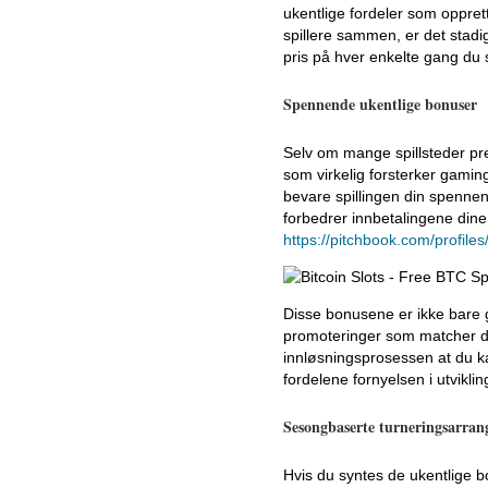
ukentlige fordeler som oppret
spillere sammen, er det stadi
pris på hver enkelte gang du s
Spennende ukentlige bonuser
Selv om mange spillsteder pre
som virkelig forsterker gaming
bevare spillingen din spennen
forbedrer innbetalingene dine,
https://pitchbook.com/profil
Disse bonusene er ikke bare ga
promoteringer som matcher din 
innløsningsprosessen at du ka
fordelene fornyelsen i utvikli
Sesongbaserte turneringsarra
Hvis du syntes de ukentlige 