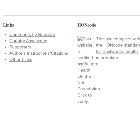
Links
HONcode
Comments by Readers
This site complies wit
Country Associates
the
HONcode standar
Supporters
for trustworthy health
Author's Instructions/Citations
information:
Other Links
verify here
.