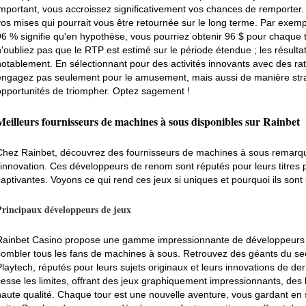
important, vous accroissez significativement vos chances de remporter.
vos mises qui pourrait vous être retournée sur le long terme. Par exem
96 % signifie qu'en hypothèse, vous pourriez obtenir 96 $ pour chaque
n'oubliez pas que le RTP est estimé sur le période étendue ; les résulta
notablement. En sélectionnant pour des activités innovants avec des rat
engagez pas seulement pour le amusement, mais aussi de manière str
opportunités de triompher. Optez sagement !
Meilleurs fournisseurs de machines à sous disponibles sur Rainbet
Chez Rainbet, découvrez des fournisseurs de machines à sous remarqua
l'innovation. Ces développeurs de renom sont réputés pour leurs titres 
captivantes. Voyons ce qui rend ces jeux si uniques et pourquoi ils sont 
Principaux développeurs de jeux
Rainbet Casino propose une gamme impressionnante de développeurs d
combler tous les fans de machines à sous. Retrouvez des géants du s
Playtech, réputés pour leurs sujets originaux et leurs innovations de de
cesse les limites, offrant des jeux graphiquement impressionnants, des h
haute qualité. Chaque tour est une nouvelle aventure, vous gardant en 