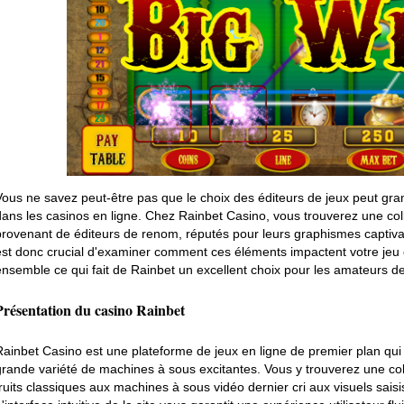
Vous ne savez peut-être pas que le choix des éditeurs de jeux peut gr
dans les casinos en ligne. Chez Rainbet Casino, vous trouverez une col
provenant de éditeurs de renom, réputés pour leurs graphismes captivant
est donc crucial d'examiner comment ces éléments impactent votre jeu e
ensemble ce qui fait de Rainbet un excellent choix pour les amateurs
Présentation du casino Rainbet
Rainbet Casino est une plateforme de jeux en ligne de premier plan qui
grande variété de machines à sous excitantes. Vous y trouverez une co
fruits classiques aux machines à sous vidéo dernier cri aux visuels saisi