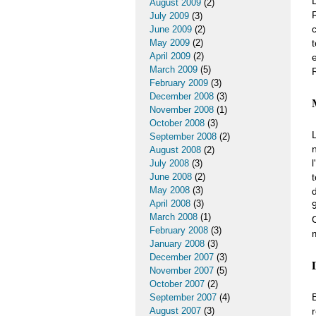
L
August 2009
(2)
July 2009
(3)
June 2009
(2)
t
May 2009
(2)
April 2009
(2)
March 2009
(5)
February 2009
(3)
December 2008
(3)
November 2008
(1)
October 2008
(3)
September 2008
(2)
August 2008
(2)
July 2008
(3)
June 2008
(2)
May 2008
(3)
April 2008
(3)
March 2008
(1)
February 2008
(3)
January 2008
(3)
December 2007
(3)
November 2007
(5)
October 2007
(2)
September 2007
(4)
August 2007
(3)