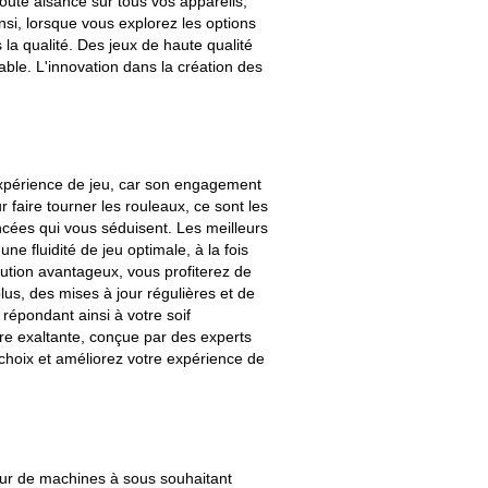
oute aisance sur tous vos appareils,
si, lorsque vous explorez les options
 la qualité. Des jeux de haute qualité
le. L'innovation dans la création des
expérience de jeu, car son engagement
r faire tourner les rouleaux, ce sont les
ncées qui vous séduisent. Les meilleurs
ne fluidité de jeu optimale, à la fois
bution avantageux, vous profiterez de
lus, des mises à jour régulières et de
répondant ainsi à votre soif
re exaltante, conçue par des experts
 choix et améliorez votre expérience de
eur de machines à sous souhaitant