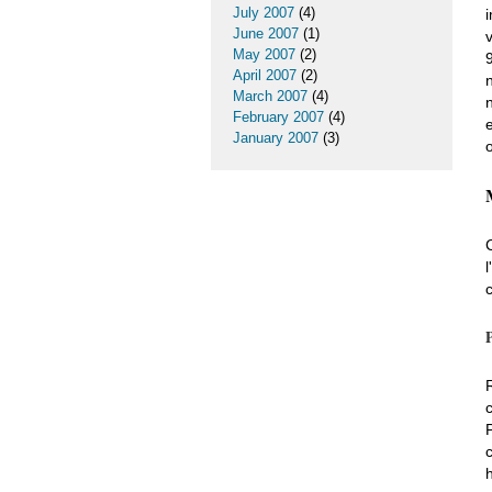
July 2007
(4)
June 2007
(1)
May 2007
(2)
April 2007
(2)
March 2007
(4)
February 2007
(4)
January 2007
(3)