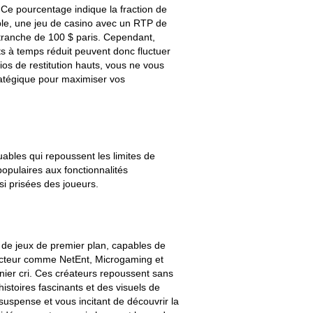
 Ce pourcentage indique la fraction de
ple, une jeu de casino avec un RTP de
 tranche de 100 $ paris. Cependant,
ts à temps réduit peuvent donc fluctuer
ios de restitution hauts, vous ne vous
atégique pour maximiser vos
bles qui repoussent les limites de
populaires aux fonctionnalités
si prisées des joueurs.
e jeux de premier plan, capables de
ecteur comme NetEnt, Microgaming et
rnier cri. Ces créateurs repoussent sans
istoires fascinants et des visuels de
suspense et vous incitant de découvrir la