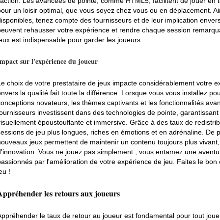
l'action. Les avancées de pointe, comme HTML5, facilitent de jouer en t
pour un loisir optimal, que vous soyez chez vous ou en déplacement. Ain
disponibles, tenez compte des fournisseurs et de leur implication envers
peuvent rehausser votre expérience et rendre chaque session remarquab
jeux est indispensable pour garder les joueurs.
Impact sur l'expérience du joueur
Le choix de votre prestataire de jeux impacte considérablement votre 
envers la qualité fait toute la différence. Lorsque vous vous installez pou
conceptions novateurs, les thèmes captivants et les fonctionnalités ava
fournisseurs investissent dans des technologies de pointe, garantissant u
visuellement époustouflante et immersive. Grâce à des taux de redistri
sessions de jeu plus longues, riches en émotions et en adrénaline. De p
nouveaux jeux permettent de maintenir un contenu toujours plus vivant, 
d'innovation. Vous ne jouez pas simplement ; vous entamez une aventu
passionnés par l'amélioration de votre expérience de jeu. Faites le bon
eu !
Appréhender les retours aux joueurs
Appréhender le taux de retour au joueur est fondamental pour tout jou