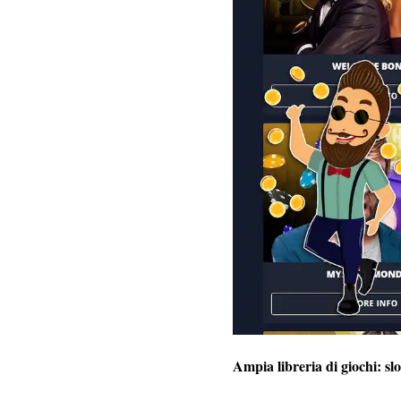
Ampia libreria di giochi: sl