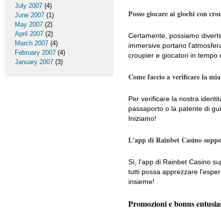
July 2007
(4)
Posso giocare ai giochi con cro
June 2007
(1)
May 2007
(2)
April 2007
(2)
Certamente, possiamo divertir
March 2007
(4)
immersive portano l'atmosfera
February 2007
(4)
croupier e giocatori in tempo 
January 2007
(3)
Come faccio a verificare la mia
Per verificare la nostra ident
passaporto o la patente di gui
Iniziamo!
L'app di Rainbet Casino suppo
Sì, l'app di Rainbet Casino s
tutti possa apprezzare l'esper
insieme!
Promozioni e bonus entusias